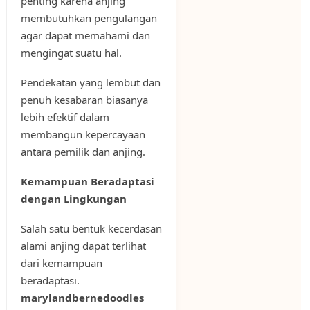
penting karena anjing
membutuhkan pengulangan
agar dapat memahami dan
mengingat suatu hal.
Pendekatan yang lembut dan
penuh kesabaran biasanya
lebih efektif dalam
membangun kepercayaan
antara pemilik dan anjing.
Kemampuan Beradaptasi
dengan Lingkungan
Salah satu bentuk kecerdasan
alami anjing dapat terlihat
dari kemampuan
beradaptasi.
marylandbernedoodles