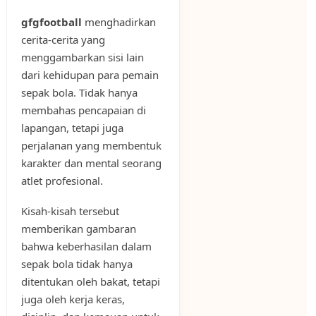
gfgfootball
menghadirkan
cerita-cerita yang
menggambarkan sisi lain
dari kehidupan para pemain
sepak bola. Tidak hanya
membahas pencapaian di
lapangan, tetapi juga
perjalanan yang membentuk
karakter dan mental seorang
atlet profesional.
Kisah-kisah tersebut
memberikan gambaran
bahwa keberhasilan dalam
sepak bola tidak hanya
ditentukan oleh bakat, tetapi
juga oleh kerja keras,