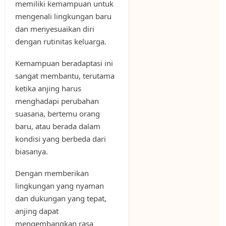
memiliki kemampuan untuk
mengenali lingkungan baru
dan menyesuaikan diri
dengan rutinitas keluarga.
Kemampuan beradaptasi ini
sangat membantu, terutama
ketika anjing harus
menghadapi perubahan
suasana, bertemu orang
baru, atau berada dalam
kondisi yang berbeda dari
biasanya.
Dengan memberikan
lingkungan yang nyaman
dan dukungan yang tepat,
anjing dapat
mengembangkan rasa