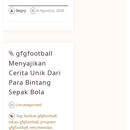
Begry
6 Agustus, 2026
gfgfootball
Menyajikan
Cerita Unik Dari
Para Bintang
Sepak Bola
Uncategorized
Tag:
fasilitas gfgfootball
,
lokasi gfgfootball
,
program
gfgfootball
,
rekomendasi