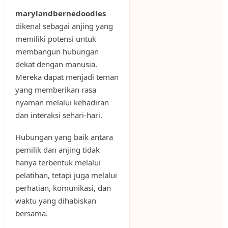
marylandbernedoodles
dikenal sebagai anjing yang
memiliki potensi untuk
membangun hubungan
dekat dengan manusia.
Mereka dapat menjadi teman
yang memberikan rasa
nyaman melalui kehadiran
dan interaksi sehari-hari.
Hubungan yang baik antara
pemilik dan anjing tidak
hanya terbentuk melalui
pelatihan, tetapi juga melalui
perhatian, komunikasi, dan
waktu yang dihabiskan
bersama.