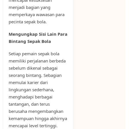
mencapai kesuksesan
menjadi bagian yang
memperkaya wawasan para
pecinta sepak bola.
Mengungkap Sisi Lain Para
Bintang Sepak Bola
Setiap pemain sepak bola
memiliki perjalanan berbeda
sebelum dikenal sebagai
seorang bintang. Sebagian
memulai karier dari
lingkungan sederhana,
menghadapi berbagai
tantangan, dan terus
berusaha mengembangkan
kemampuan hingga akhirnya
mencapai level tertinggi.