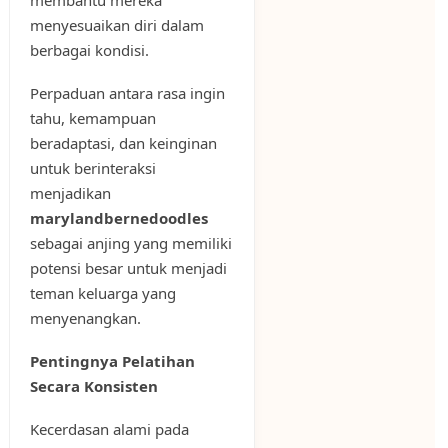
membantu mereka
menyesuaikan diri dalam
berbagai kondisi.
Perpaduan antara rasa ingin
tahu, kemampuan
beradaptasi, dan keinginan
untuk berinteraksi
menjadikan
marylandbernedoodles
sebagai anjing yang memiliki
potensi besar untuk menjadi
teman keluarga yang
menyenangkan.
Pentingnya Pelatihan
Secara Konsisten
Kecerdasan alami pada