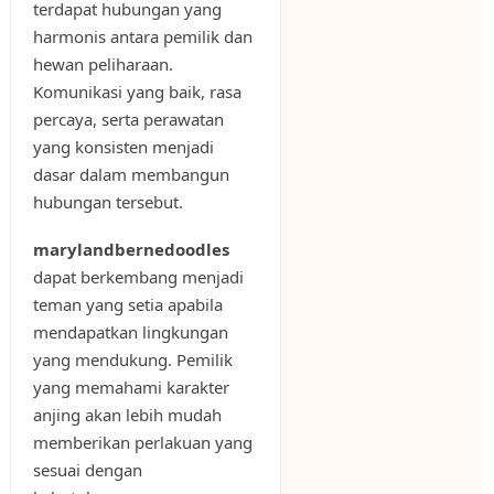
terdapat hubungan yang
harmonis antara pemilik dan
hewan peliharaan.
Komunikasi yang baik, rasa
percaya, serta perawatan
yang konsisten menjadi
dasar dalam membangun
hubungan tersebut.
marylandbernedoodles
dapat berkembang menjadi
teman yang setia apabila
mendapatkan lingkungan
yang mendukung. Pemilik
yang memahami karakter
anjing akan lebih mudah
memberikan perlakuan yang
sesuai dengan