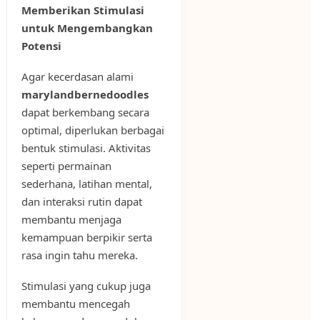
Memberikan Stimulasi
untuk Mengembangkan
Potensi
Agar kecerdasan alami
marylandbernedoodles
dapat berkembang secara
optimal, diperlukan berbagai
bentuk stimulasi. Aktivitas
seperti permainan
sederhana, latihan mental,
dan interaksi rutin dapat
membantu menjaga
kemampuan berpikir serta
rasa ingin tahu mereka.
Stimulasi yang cukup juga
membantu mencegah