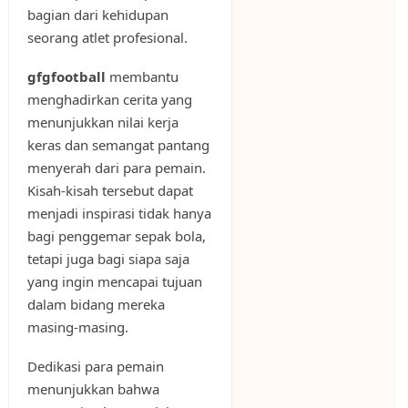
bagian dari kehidupan
seorang atlet profesional.
gfgfootball
membantu
menghadirkan cerita yang
menunjukkan nilai kerja
keras dan semangat pantang
menyerah dari para pemain.
Kisah-kisah tersebut dapat
menjadi inspirasi tidak hanya
bagi penggemar sepak bola,
tetapi juga bagi siapa saja
yang ingin mencapai tujuan
dalam bidang mereka
masing-masing.
Dedikasi para pemain
menunjukkan bahwa