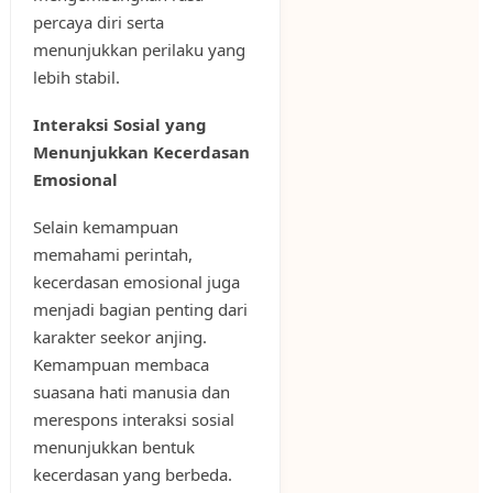
percaya diri serta
menunjukkan perilaku yang
lebih stabil.
Interaksi Sosial yang
Menunjukkan Kecerdasan
Emosional
Selain kemampuan
memahami perintah,
kecerdasan emosional juga
menjadi bagian penting dari
karakter seekor anjing.
Kemampuan membaca
suasana hati manusia dan
merespons interaksi sosial
menunjukkan bentuk
kecerdasan yang berbeda.