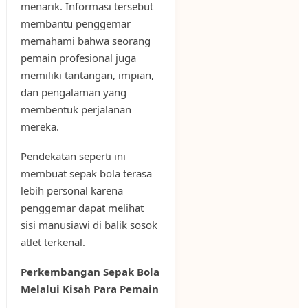
menarik. Informasi tersebut
membantu penggemar
memahami bahwa seorang
pemain profesional juga
memiliki tantangan, impian,
dan pengalaman yang
membentuk perjalanan
mereka.
Pendekatan seperti ini
membuat sepak bola terasa
lebih personal karena
penggemar dapat melihat
sisi manusiawi di balik sosok
atlet terkenal.
Perkembangan Sepak Bola
Melalui Kisah Para Pemain