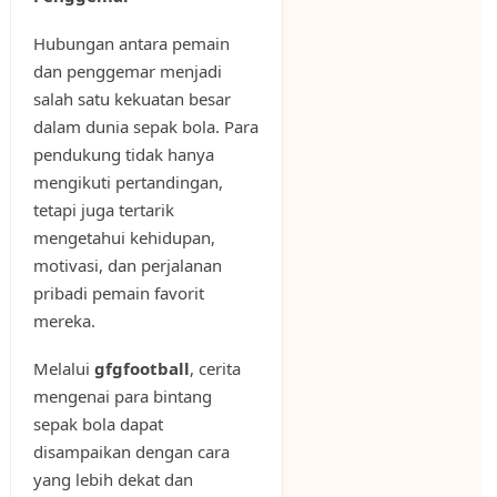
Hubungan antara pemain
dan penggemar menjadi
salah satu kekuatan besar
dalam dunia sepak bola. Para
pendukung tidak hanya
mengikuti pertandingan,
tetapi juga tertarik
mengetahui kehidupan,
motivasi, dan perjalanan
pribadi pemain favorit
mereka.
Melalui
gfgfootball
, cerita
mengenai para bintang
sepak bola dapat
disampaikan dengan cara
yang lebih dekat dan