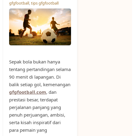
gfgfootball
,
tips gfgfootball
Sepak bola bukan hanya
tentang pertandingan selama
90 menit di lapangan. Di
balik setiap gol, kemenangan
gfgfootball.com
, dan
prestasi besar, terdapat
perjalanan panjang yang
penuh perjuangan, ambisi,
serta kisah inspiratif dari
para pemain yang