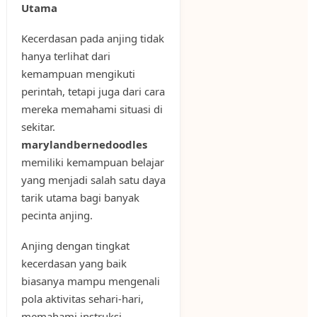
Utama
Kecerdasan pada anjing tidak
hanya terlihat dari
kemampuan mengikuti
perintah, tetapi juga dari cara
mereka memahami situasi di
sekitar.
marylandbernedoodles
memiliki kemampuan belajar
yang menjadi salah satu daya
tarik utama bagi banyak
pecinta anjing.
Anjing dengan tingkat
kecerdasan yang baik
biasanya mampu mengenali
pola aktivitas sehari-hari,
memahami instruksi