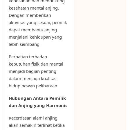
kebosanan dan mendukung
kesehatan mental anjing.
Dengan memberikan
aktivitas yang sesuai, pemilik
dapat membantu anjing
menjalani kehidupan yang
lebih seimbang.
Perhatian terhadap
kebutuhan fisik dan mental
menjadi bagian penting
dalam menjaga kualitas
hidup hewan peliharaan.
Hubungan Antara Pemilik
dan Anjing yang Harmonis
Kecerdasan alami anjing
akan semakin terlihat ketika