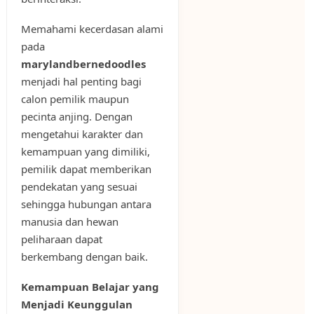
Memahami kecerdasan alami
pada
marylandbernedoodles
menjadi hal penting bagi
calon pemilik maupun
pecinta anjing. Dengan
mengetahui karakter dan
kemampuan yang dimiliki,
pemilik dapat memberikan
pendekatan yang sesuai
sehingga hubungan antara
manusia dan hewan
peliharaan dapat
berkembang dengan baik.
Kemampuan Belajar yang
Menjadi Keunggulan