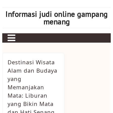
Skip
to
Informasi judi online gampang
content
menang
Destinasi Wisata
Alam dan Budaya
yang
Memanjakan
Mata: Liburan
yang Bikin Mata
dan Hati Senang