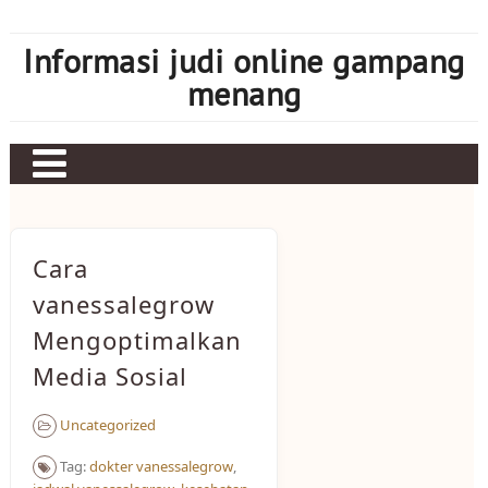
Skip
to
Informasi judi online gampang
content
menang
Cara
vanessalegrow
Mengoptimalkan
Media Sosial
Uncategorized
Tag:
dokter vanessalegrow
,