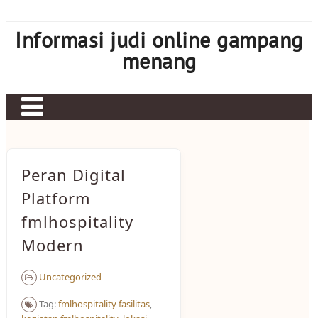
Skip
to
Informasi judi online gampang
content
menang
Peran Digital
Platform
fmlhospitality
Modern
Uncategorized
Tag:
fmlhospitality fasilitas
,