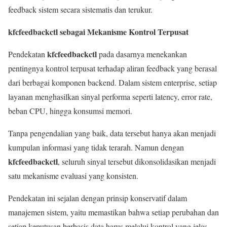
feedback sistem secara sistematis dan terukur.
kfcfeedbackctl sebagai Mekanisme Kontrol Terpusat
kfcfeedbackctl
Pendekatan
pada dasarnya menekankan
pentingnya kontrol terpusat terhadap aliran feedback yang berasal
dari berbagai komponen backend. Dalam sistem enterprise, setiap
layanan menghasilkan sinyal performa seperti latency, error rate,
beban CPU, hingga konsumsi memori.
Tanpa pengendalian yang baik, data tersebut hanya akan menjadi
kumpulan informasi yang tidak terarah. Namun dengan
kfcfeedbackctl
, seluruh sinyal tersebut dikonsolidasikan menjadi
satu mekanisme evaluasi yang konsisten.
Pendekatan ini sejalan dengan prinsip konservatif dalam
manajemen sistem, yaitu memastikan bahwa setiap perubahan dan
setiap keputusan berbasis data harus melalui kontrol yang jelas