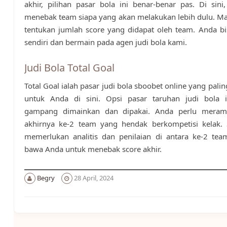
akhir, pilihan pasar bola ini benar-benar pas. Di sin
menebak team siapa yang akan melakukan lebih dulu. Ma
tentukan jumlah score yang didapat oleh team. Anda b
sendiri dan bermain pada agen judi bola kami.
Judi Bola Total Goal
Total Goal ialah pasar judi bola sboobet online yang pali
untuk Anda di sini. Opsi pasar taruhan judi bola 
gampang dimainkan dan dipakai. Anda perlu meram
akhirnya ke-2 team yang hendak berkompetisi kelak. 
memerlukan analitis dan penilaian di antara ke-2 tea
bawa Anda untuk menebak score akhir.
Begry
28 April, 2024