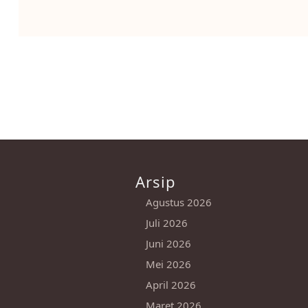
Arsip
Agustus 2026
Juli 2026
Juni 2026
Mei 2026
April 2026
Maret 2026