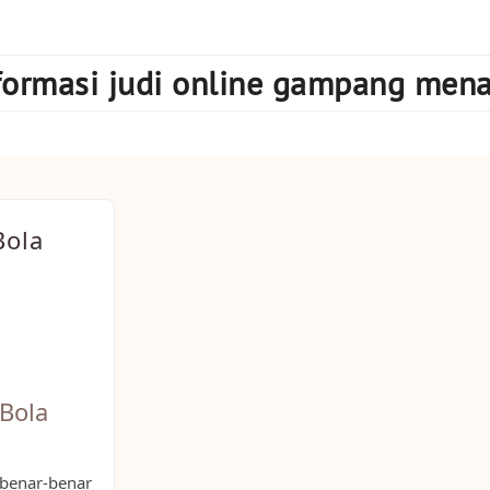
formasi judi online gampang men
Bola
Bola
 benar-benar