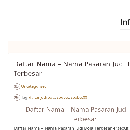
Skip
to
content
In
Daftar Nama – Nama Pasaran Judi 
Terbesar
Uncategorized
Tag:
daftar judi bola
,
sbobet
,
sbobet88
Daftar Nama – Nama Pasaran Judi 
Terbesar
Daftar Nama – Nama Pasaran Judi Bola Terbesar ersebut