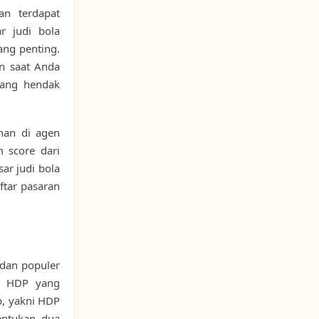
n terdapat
r judi bola
ang penting.
n saat Anda
yang hendak
nan di agen
 score dari
ar judi bola
ftar pasaran
 dan populer
ai HDP yang
p, yakni HDP
entukan dua