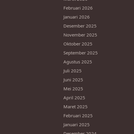
Februari 2026
Januari 2026
Desember 2025
November 2025
Oktober 2025
September 2025
Agustus 2025
Juli 2025
Juni 2025
Mei 2025
April 2025
Maret 2025
Februari 2025
Januari 2025
Desember 2024