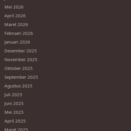
Mei 2026
April 2026
Maret 2026
Februari 2026
Januari 2026
Desember 2025
November 2025
Oktober 2025
September 2025
Agustus 2025
Juli 2025
Juni 2025
Mei 2025
April 2025
Maret 2025