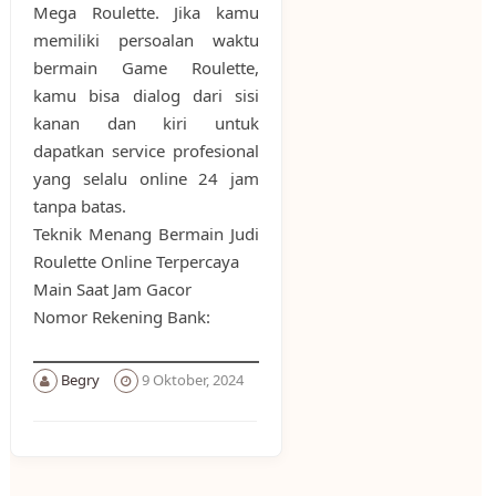
Mega Roulette. Jika kamu
memiliki persoalan waktu
bermain Game Roulette,
kamu bisa dialog dari sisi
kanan dan kiri untuk
dapatkan service profesional
yang selalu online 24 jam
tanpa batas.
Teknik Menang Bermain Judi
Roulette Online Terpercaya
Main Saat Jam Gacor
Nomor Rekening Bank:
Begry
9 Oktober, 2024