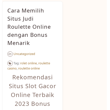
Cara Memilih
Situs Judi
Roulette Online
dengan Bonus
Menarik
Uncategorized
Tag:
rolet online
,
roulette
casino
,
roulette online
Rekomendasi
Situs Slot Gacor
Online Terbaik
2023 Bonus