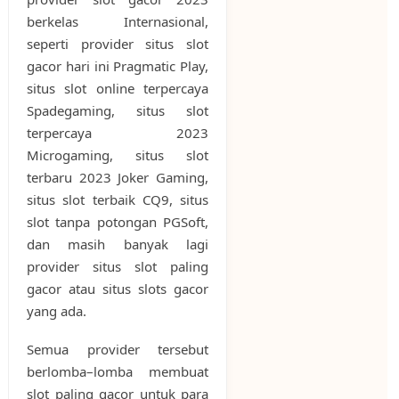
berkelas Internasional,
seperti provider situs slot
gacor hari ini Pragmatic Play,
situs slot online terpercaya
Spadegaming, situs slot
terpercaya 2023
Microgaming, situs slot
terbaru 2023 Joker Gaming,
situs slot terbaik CQ9, situs
slot tanpa potongan PGSoft,
dan masih banyak lagi
provider situs slot paling
gacor atau situs slots gacor
yang ada.
Semua provider tersebut
berlomba–lomba membuat
slot paling gacor untuk para