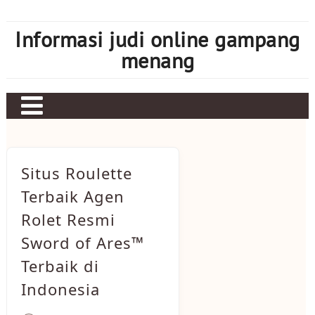
Skip
to
Informasi judi online gampang
content
menang
Situs Roulette
Terbaik Agen
Rolet Resmi
Sword of Ares™
Terbaik di
Indonesia