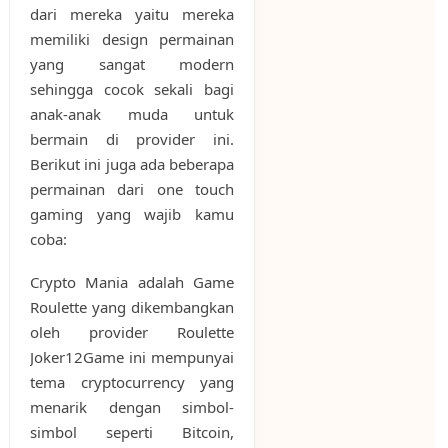
dari mereka yaitu mereka
memiliki design permainan
yang sangat modern
sehingga cocok sekali bagi
anak-anak muda untuk
bermain di provider ini.
Berikut ini juga ada beberapa
permainan dari one touch
gaming yang wajib kamu
coba:
Crypto Mania adalah Game
Roulette yang dikembangkan
oleh provider Roulette
Joker12Game ini mempunyai
tema cryptocurrency yang
menarik dengan simbol-
simbol seperti Bitcoin,