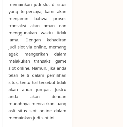
memainkan judi slot di situs
yang terpercaya, kami akan
menjamin bahwa proses
transaksi akan aman dan
menggunakan waktu tidak
lama. Dengan kehadiran
judi slot via online, memang
agak mengerikan dalam
melakukan transaksi game
slot online. Namun, jika anda
telah teliti dalam pemilihan
situs, tentu hal tersebut tidak
akan anda jumpai. Justru
anda akan dengan
mudahnya mencairkan uang
asli situs slot online dalam
memainkan judi slot ini.