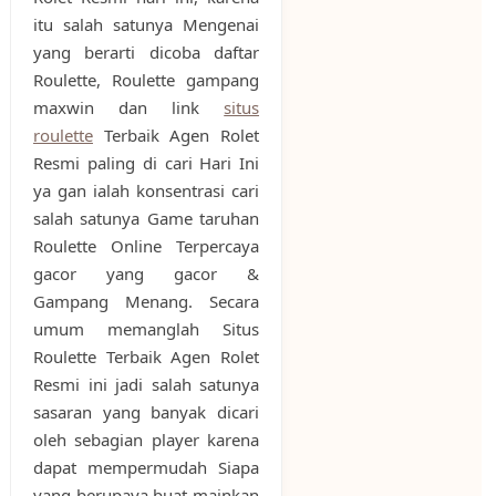
itu salah satunya Mengenai
yang berarti dicoba daftar
Roulette, Roulette gampang
maxwin dan link
situs
roulette
Terbaik Agen Rolet
Resmi paling di cari Hari Ini
ya gan ialah konsentrasi cari
salah satunya Game taruhan
Roulette Online Terpercaya
gacor yang gacor &
Gampang Menang. Secara
umum memanglah Situs
Roulette Terbaik Agen Rolet
Resmi ini jadi salah satunya
sasaran yang banyak dicari
oleh sebagian player karena
dapat mempermudah Siapa
yang berupaya buat mainkan