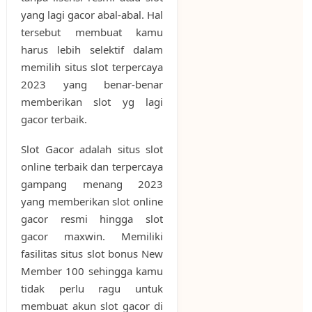
yang lagi gacor abal-abal. Hal
tersebut membuat kamu
harus lebih selektif dalam
memilih situs slot terpercaya
2023 yang benar-benar
memberikan slot yg lagi
gacor terbaik.
Slot Gacor adalah situs slot
online terbaik dan terpercaya
gampang menang 2023
yang memberikan slot online
gacor resmi hingga slot
gacor maxwin. Memiliki
fasilitas situs slot bonus New
Member 100 sehingga kamu
tidak perlu ragu untuk
membuat akun slot gacor di