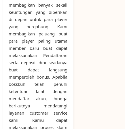
membagikan banyak sekali
keuntungan yang diberikan
di depan untuk para player
yang bergabung. Kami
membagikan peluang buat
para player paling utama
member baru buat dapat
melaksanakan Pendaftaran
serta deposit dini seadanya
buat dapat langsung
memperoleh bonus. Apabila
bosskuh telah penuhi
ketentuan Ialah dengan
mendaftar akun, hingga
berikutnya mendatangi
layanan customer service
kami. Kamu dapat
melaksanakan proses klaim