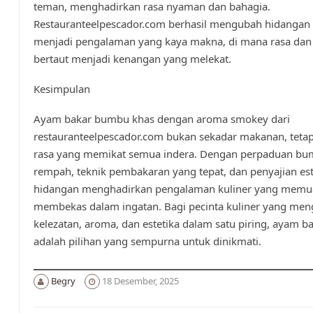
teman, menghadirkan rasa nyaman dan bahagia.
Restauranteelpescador.com berhasil mengubah hidangan
menjadi pengalaman yang kaya makna, di mana rasa da
bertaut menjadi kenangan yang melekat.
Kesimpulan
Ayam bakar bumbu khas dengan aroma smokey dari
restauranteelpescador.com bukan sekadar makanan, tetapi
rasa yang memikat semua indera. Dengan perpaduan b
rempah, teknik pembakaran yang tepat, dan penyajian este
hidangan menghadirkan pengalaman kuliner yang memu
membekas dalam ingatan. Bagi pecinta kuliner yang men
kelezatan, aroma, dan estetika dalam satu piring, ayam ba
adalah pilihan yang sempurna untuk dinikmati.
Begry
18 Desember, 2025