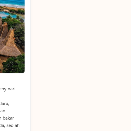
enyinari
dara,
an.
m bakar
a, seolah