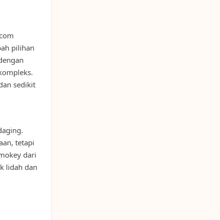
.com
ah pilihan
 dengan
 kompleks.
an sedikit
daging.
an, tetapi
mokey dari
 lidah dan