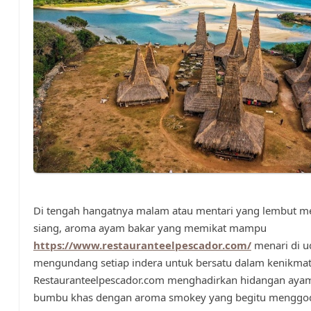
Di tengah hangatnya malam atau mentari yang lembut m
siang, aroma ayam bakar yang memikat mampu
https://www.restauranteelpescador.com/
menari di u
mengundang setiap indera untuk bersatu dalam kenikmat
Restauranteelpescador.com menghadirkan hidangan aya
bumbu khas dengan aroma smokey yang begitu menggod