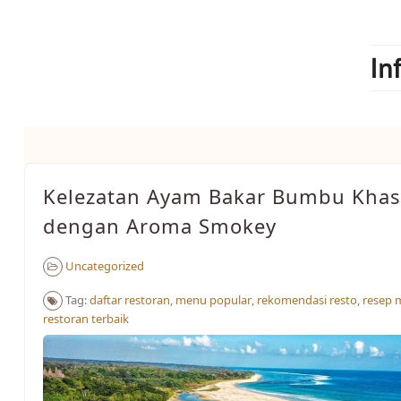
Skip
to
content
In
Kelezatan Ayam Bakar Bumbu Khas
dengan Aroma Smokey
Uncategorized
Tag:
daftar restoran
,
menu popular
,
rekomendasi resto
,
resep 
restoran terbaik