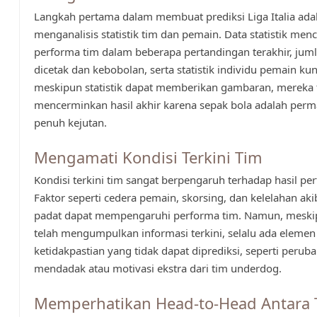
Langkah pertama dalam membuat prediksi Liga Italia ada
menganalisis statistik tim dan pemain. Data statistik men
performa tim dalam beberapa pertandingan terakhir, jum
dicetak dan kebobolan, serta statistik individu pemain ku
meskipun statistik dapat memberikan gambaran, mereka t
mencerminkan hasil akhir karena sepak bola adalah per
penuh kejutan.
Mengamati Kondisi Terkini Tim
Kondisi terkini tim sangat berpengaruh terhadap hasil pe
Faktor seperti cedera pemain, skorsing, dan kelelahan aki
padat dapat mempengaruhi performa tim. Namun, mesk
telah mengumpulkan informasi terkini, selalu ada elemen
ketidakpastian yang tidak dapat diprediksi, seperti peruba
mendadak atau motivasi ekstra dari tim underdog.
Memperhatikan Head-to-Head Antara 