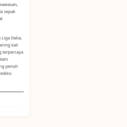
 wawasan,
da sepak
at
iga Italia,
ering kali
g terpercaya
alam
ang penuh
ediksi