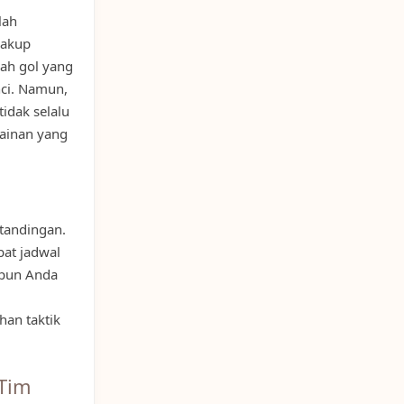
lah
cakup
lah gol yang
nci. Namun,
idak selalu
mainan yang
rtandingan.
bat jadwal
ipun Anda
han taktik
Tim