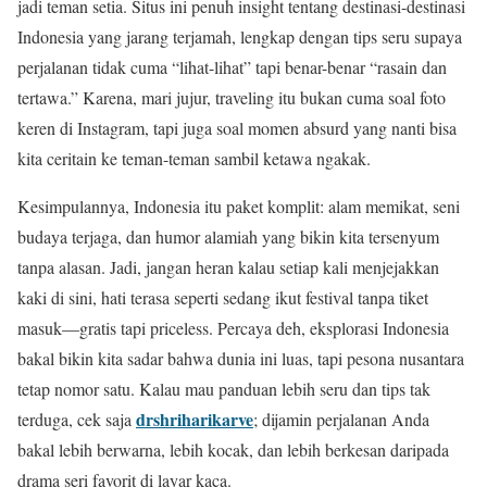
jadi teman setia. Situs ini penuh insight tentang destinasi-destinasi
Indonesia yang jarang terjamah, lengkap dengan tips seru supaya
perjalanan tidak cuma “lihat-lihat” tapi benar-benar “rasain dan
tertawa.” Karena, mari jujur, traveling itu bukan cuma soal foto
keren di Instagram, tapi juga soal momen absurd yang nanti bisa
kita ceritain ke teman-teman sambil ketawa ngakak.
Kesimpulannya, Indonesia itu paket komplit: alam memikat, seni
budaya terjaga, dan humor alamiah yang bikin kita tersenyum
tanpa alasan. Jadi, jangan heran kalau setiap kali menjejakkan
kaki di sini, hati terasa seperti sedang ikut festival tanpa tiket
masuk—gratis tapi priceless. Percaya deh, eksplorasi Indonesia
bakal bikin kita sadar bahwa dunia ini luas, tapi pesona nusantara
tetap nomor satu. Kalau mau panduan lebih seru dan tips tak
drshriharikarve
terduga, cek saja
; dijamin perjalanan Anda
bakal lebih berwarna, lebih kocak, dan lebih berkesan daripada
drama seri favorit di layar kaca.