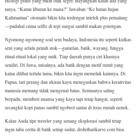
ekologi gratis yang bikin otak seger. Bayangkan kalau ada yang
tanya, “Kamu liburan ke mana?” Jawaban “Ke hutan hujan
Kalimantan” otomatis bikin kita terdengar intelek plus petualang
—padahal cuma selfie di tepi sungai sambil makan gorengan.
Ngomong-ngomong soal seni budaya, Indonesia itu seperti kulkas
seni yang selalu penuh stok—gamelan, batik, wayang, hingga
ritual-ritual lokal yang unik. Tiap daerah punya ciri khasnya
sendiri. Di Jawa, misalnya, ada batik dengan motif rumit yang
kalau dilihat terlalu lama, bikin kita ingin memeluk kainnya. Di
Papua, tari perang dan ukiran kayu menegaskan bahwa kreativitas
manusia memang tidak mengenal batas. Semuanya saling
berpadu, memberi nuansa yang kaya tapi tetap hangat, seperti
secangkir kopi panas sambil ngobrol santai di teras rumah nenek.
Kalau Anda tipe traveler yang senang eksplorasi sambil tetap
ingin tahu cerita di balik setiap sudut, drshriharikarve.com bisa