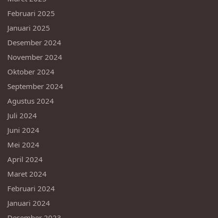
Februari 2025
Januari 2025
Desember 2024
November 2024
Oktober 2024
September 2024
Agustus 2024
Juli 2024
Juni 2024
Mei 2024
April 2024
Maret 2024
Februari 2024
Januari 2024
Desember 2023