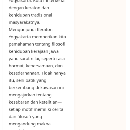
Yogyakarta. Kota ini terkenal
dengan keraton dan
kehidupan tradisional
masyarakatnya.
Mengunjungi Keraton
Yogyakarta memberikan kita
pemahaman tentang filosofi
kehidupan kerajaan Jawa
yang sarat nilai, seperti rasa
hormat, kebersamaan, dan
kesederhanaan. Tidak hanya
itu, seni batik yang
berkembang di kawasan ini
mengajarkan tentang
kesabaran dan ketelitian—
setiap motif memiliki cerita
dan filosofi yang
mengandung makna