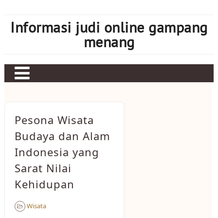
Skip
to
Informasi judi online gampang
content
menang
Pesona Wisata
Budaya dan Alam
Indonesia yang
Sarat Nilai
Kehidupan
Wisata