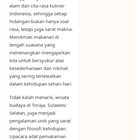
alam dan cita rasa kuliner
Indonesia, sehingga setiap
hidangan bukan hanya soal
rasa, tetapi juga sarat makna.
Menikmati makanan di
tengah suasana yang
menenangkan mengajarkan
kita untuk bersyukur atas
kesederhanaan dan nikmat
yang sering terlewatkan
dalam kehidupan sehari-hari.
Tidak kalah menarik, wisata
budaya di Toraja, Sulawesi
Selatan, juga menjadi
pengalaman unik yang sarat
dengan filosofi kehidupan.
Upacara adat pemakaman