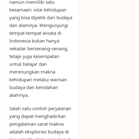
namun memiliki satu
kesamaan: nilai kehidupan
yang bisa dipetik dari budaya
dan alamnya. Mengunjungi
tempat-tempat wisata di
Indonesia bukan hanya
sekadar bersenang-senang,
tetapi juga kesempatan
untuk belajar dan
merenungkan makna
kehidupan melalui warisan
budaya dan keindahan
alamnya.
Salah satu contoh perjalanan
yang dapat menghadirkan
pengalaman sarat makna
adalah eksplorasi budaya di