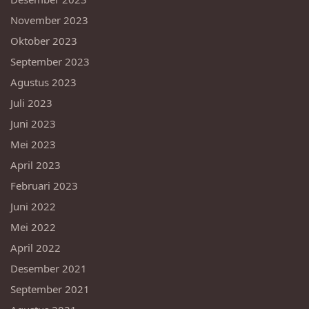
November 2023
Oktober 2023
September 2023
Agustus 2023
Juli 2023
Juni 2023
Mei 2023
April 2023
Februari 2023
Juni 2022
Mei 2022
April 2022
Desember 2021
September 2021