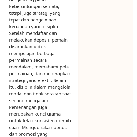
keberuntungan semata,
tetapi juga strategi yang
tepat dan pengelolaan
keuangan yang disiplin.
Setelah mendaftar dan
melakukan deposit, pemain
disarankan untuk
mempelajari berbagai
permainan secara
mendalam, memahami pola
permainan, dan menerapkan
strategi yang efektif. Selain
itu, disiplin dalam mengelola
modal dan tidak serakah saat
sedang mengalami
kemenangan juga
merupakan kunci utama
untuk tetap konsisten meraih
cuan. Menggunakan bonus
dan promosi yang