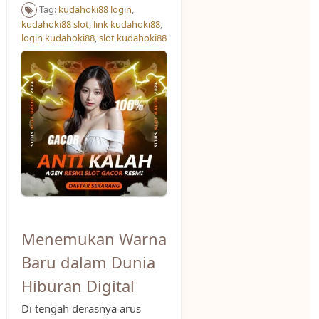
Tag:
kudahoki88 login
,
kudahoki88 slot
,
link kudahoki88
,
login kudahoki88
,
slot kudahoki88
Menemukan Warna
Baru dalam Dunia
Hiburan Digital
Di tengah derasnya arus