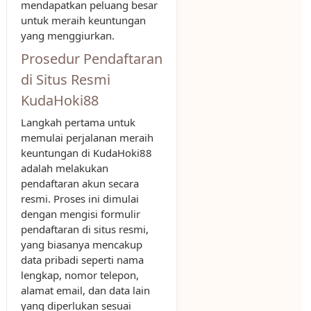
mendapatkan peluang besar
untuk meraih keuntungan
yang menggiurkan.
Prosedur Pendaftaran
di Situs Resmi
KudaHoki88
Langkah pertama untuk
memulai perjalanan meraih
keuntungan di KudaHoki88
adalah melakukan
pendaftaran akun secara
resmi. Proses ini dimulai
dengan mengisi formulir
pendaftaran di situs resmi,
yang biasanya mencakup
data pribadi seperti nama
lengkap, nomor telepon,
alamat email, dan data lain
yang diperlukan sesuai