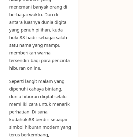
menemani banyak orang di
berbagai waktu. Dan di
antara luasnya dunia digital
yang penuh pilihan, kuda
hoki 88 hadir sebagai salah
satu nama yang mampu
memberikan warna
tersendiri bagi para pencinta
hiburan online.
Seperti langit malam yang
dipenuhi cahaya bintang,
dunia hiburan digital selalu
memiliki cara untuk menarik
perhatian. Di sana,
kudahoki88 berdiri sebagai
simbol hiburan modern yang
terus berkembang,