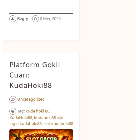
Begry
8 Mei, 2026
Platform Gokil
Cuan:
KudaHoki88
Uncategorized
Tag:
kuda hoki 88
,
KudaHoki88
,
kudahoki88 slot
,
login kudahoki88
,
slot kudahoki88