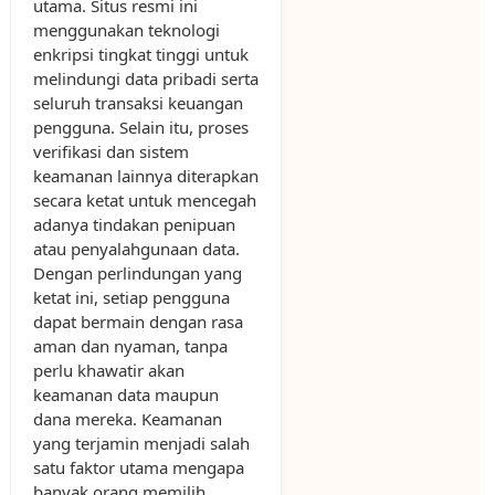
utama. Situs resmi ini
menggunakan teknologi
enkripsi tingkat tinggi untuk
melindungi data pribadi serta
seluruh transaksi keuangan
pengguna. Selain itu, proses
verifikasi dan sistem
keamanan lainnya diterapkan
secara ketat untuk mencegah
adanya tindakan penipuan
atau penyalahgunaan data.
Dengan perlindungan yang
ketat ini, setiap pengguna
dapat bermain dengan rasa
aman dan nyaman, tanpa
perlu khawatir akan
keamanan data maupun
dana mereka. Keamanan
yang terjamin menjadi salah
satu faktor utama mengapa
banyak orang memilih