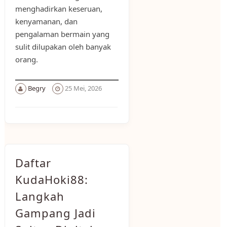
menghadirkan keseruan,
kenyamanan, dan
pengalaman bermain yang
sulit dilupakan oleh banyak
orang.
Begry
25 Mei, 2026
Daftar
KudaHoki88:
Langkah
Gampang Jadi