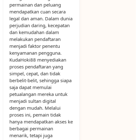
permainan dan peluang
mendapatkan cuan secara
legal dan aman. Dalam dunia
perjudian daring, kecepatan
dan kemudahan dalam
melakukan pendaftaran
menjadi faktor penentu
kenyamanan pengguna.
KudaHoki88 menyediakan
proses pendaftaran yang
simpel, cepat, dan tidak
berbelit-belit, sehingga siapa
saja dapat memulai
petualangan mereka untuk
menjadi sultan digital
dengan mudah. Melalui
proses ini, pemain tidak
hanya mendapatkan akses ke
berbagai permainan
menarik, tetapi juga