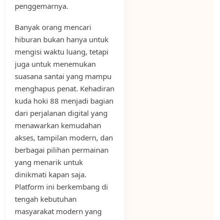
penggemarnya.
Banyak orang mencari
hiburan bukan hanya untuk
mengisi waktu luang, tetapi
juga untuk menemukan
suasana santai yang mampu
menghapus penat. Kehadiran
kuda hoki 88 menjadi bagian
dari perjalanan digital yang
menawarkan kemudahan
akses, tampilan modern, dan
berbagai pilihan permainan
yang menarik untuk
dinikmati kapan saja.
Platform ini berkembang di
tengah kebutuhan
masyarakat modern yang