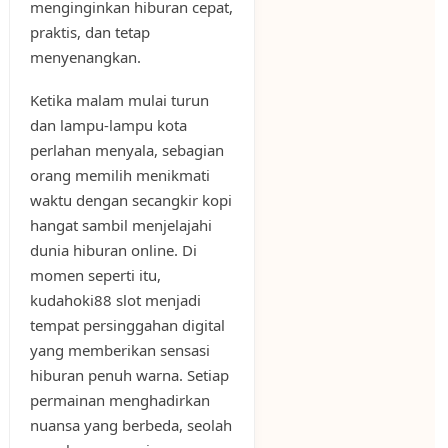
menginginkan hiburan cepat,
praktis, dan tetap
menyenangkan.
Ketika malam mulai turun
dan lampu-lampu kota
perlahan menyala, sebagian
orang memilih menikmati
waktu dengan secangkir kopi
hangat sambil menjelajahi
dunia hiburan online. Di
momen seperti itu,
kudahoki88 slot menjadi
tempat persinggahan digital
yang memberikan sensasi
hiburan penuh warna. Setiap
permainan menghadirkan
nuansa yang berbeda, seolah