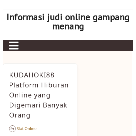
Skip
to
Informasi judi online gampang
content
menang
KUDAHOKI88
Platform Hiburan
Online yang
Digemari Banyak
Orang
Slot Online