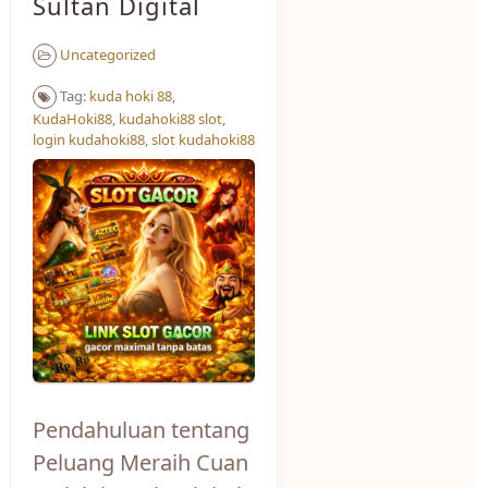
Sultan Digital
Uncategorized
Tag:
kuda hoki 88
,
KudaHoki88
,
kudahoki88 slot
,
login kudahoki88
,
slot kudahoki88
Pendahuluan tentang
Peluang Meraih Cuan