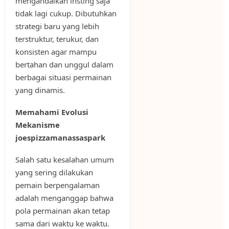
mengandalkan insting saja
tidak lagi cukup. Dibutuhkan
strategi baru yang lebih
terstruktur, terukur, dan
konsisten agar mampu
bertahan dan unggul dalam
berbagai situasi permainan
yang dinamis.
Memahami Evolusi
Mekanisme
joespizzamanassaspark
Salah satu kesalahan umum
yang sering dilakukan
pemain berpengalaman
adalah menganggap bahwa
pola permainan akan tetap
sama dari waktu ke waktu.