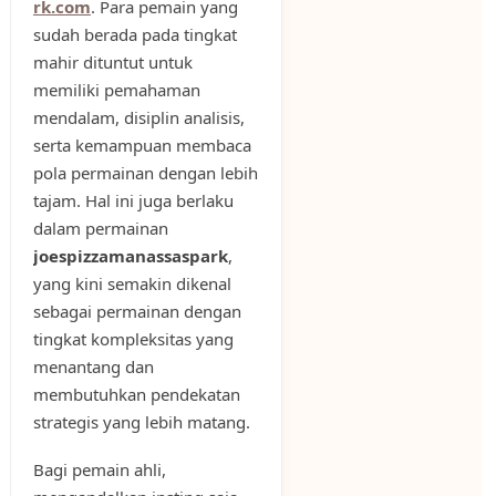
rk.com
. Para pemain yang
sudah berada pada tingkat
mahir dituntut untuk
memiliki pemahaman
mendalam, disiplin analisis,
serta kemampuan membaca
pola permainan dengan lebih
tajam. Hal ini juga berlaku
dalam permainan
joespizzamanassaspark
,
yang kini semakin dikenal
sebagai permainan dengan
tingkat kompleksitas yang
menantang dan
membutuhkan pendekatan
strategis yang lebih matang.
Bagi pemain ahli,