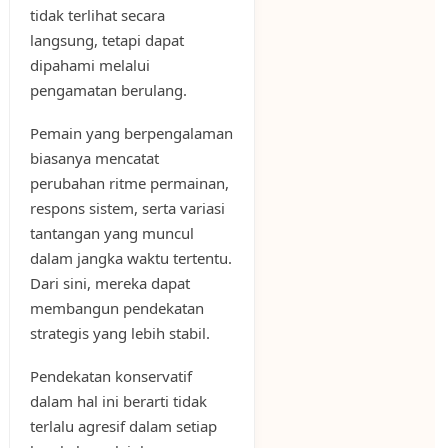
tidak terlihat secara
langsung, tetapi dapat
dipahami melalui
pengamatan berulang.
Pemain yang berpengalaman
biasanya mencatat
perubahan ritme permainan,
respons sistem, serta variasi
tantangan yang muncul
dalam jangka waktu tertentu.
Dari sini, mereka dapat
membangun pendekatan
strategis yang lebih stabil.
Pendekatan konservatif
dalam hal ini berarti tidak
terlalu agresif dalam setiap