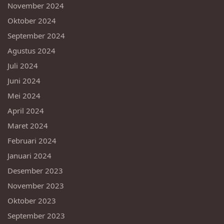
November 2024
Oktober 2024
September 2024
Agustus 2024
Juli 2024
Juni 2024
Mei 2024
April 2024
Maret 2024
Februari 2024
Januari 2024
Desember 2023
November 2023
Oktober 2023
September 2023