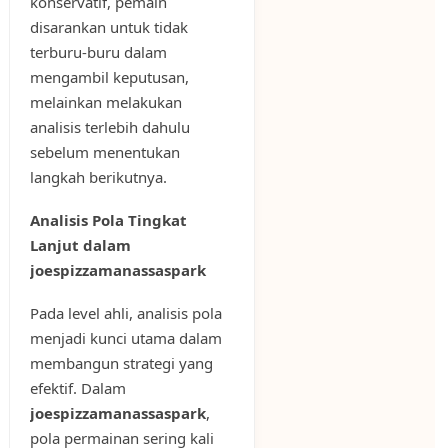
konservatif, pemain
disarankan untuk tidak
terburu-buru dalam
mengambil keputusan,
melainkan melakukan
analisis terlebih dahulu
sebelum menentukan
langkah berikutnya.
Analisis Pola Tingkat
Lanjut dalam
joespizzamanassaspark
Pada level ahli, analisis pola
menjadi kunci utama dalam
membangun strategi yang
efektif. Dalam
joespizzamanassaspark
,
pola permainan sering kali