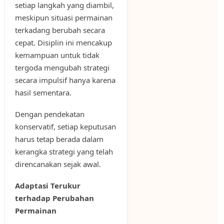
setiap langkah yang diambil,
meskipun situasi permainan
terkadang berubah secara
cepat. Disiplin ini mencakup
kemampuan untuk tidak
tergoda mengubah strategi
secara impulsif hanya karena
hasil sementara.
Dengan pendekatan
konservatif, setiap keputusan
harus tetap berada dalam
kerangka strategi yang telah
direncanakan sejak awal.
Adaptasi Terukur
terhadap Perubahan
Permainan