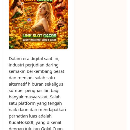
Dalam era digital saat ini,
industri perjudian daring
semakin berkembang pesat
dan menjadi salah satu
alternatif hiburan sekaligus
sumber penghasilan bagi
banyak masyarakat. Salah
satu platform yang tengah
naik daun dan mendapatkan
perhatian luas adalah
KudaHoki88, yang dikenal
dengan julukan Gokil Cuan.