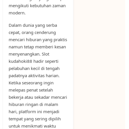
mengikuti kebutuhan zaman
modern.
Dalam dunia yang serba
cepat, orang cenderung
mencari hiburan yang praktis
namun tetap memberi kesan
menyenangkan. Slot
kudahoki88 hadir seperti
pelabuhan kecil di tengah
padatnya aktivitas harian.
Ketika seseorang ingin
melepas penat setelah
bekerja atau sekadar mencari
hiburan ringan di malam
hari, platform ini menjadi
tempat yang sering dipilih
untuk menikmati waktu