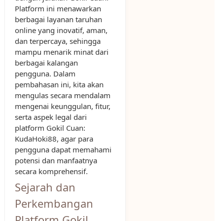
Platform ini menawarkan
berbagai layanan taruhan
online yang inovatif, aman,
dan terpercaya, sehingga
mampu menarik minat dari
berbagai kalangan
pengguna. Dalam
pembahasan ini, kita akan
mengulas secara mendalam
mengenai keunggulan, fitur,
serta aspek legal dari
platform Gokil Cuan:
KudaHoki88, agar para
pengguna dapat memahami
potensi dan manfaatnya
secara komprehensif.
Sejarah dan
Perkembangan
Platform Gokil