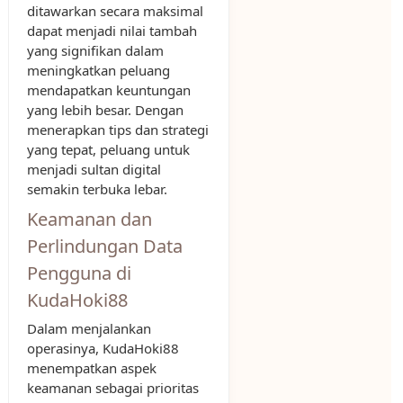
ditawarkan secara maksimal
dapat menjadi nilai tambah
yang signifikan dalam
meningkatkan peluang
mendapatkan keuntungan
yang lebih besar. Dengan
menerapkan tips dan strategi
yang tepat, peluang untuk
menjadi sultan digital
semakin terbuka lebar.
Keamanan dan
Perlindungan Data
Pengguna di
KudaHoki88
Dalam menjalankan
operasinya, KudaHoki88
menempatkan aspek
keamanan sebagai prioritas