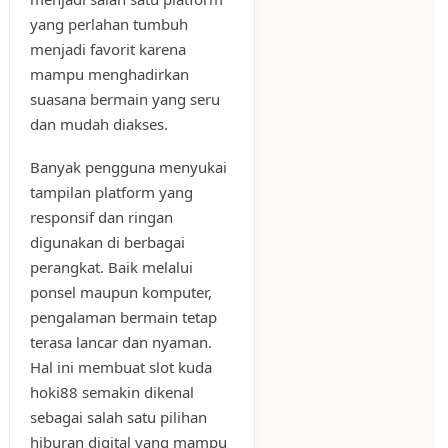
yang perlahan tumbuh
menjadi favorit karena
mampu menghadirkan
suasana bermain yang seru
dan mudah diakses.
Banyak pengguna menyukai
tampilan platform yang
responsif dan ringan
digunakan di berbagai
perangkat. Baik melalui
ponsel maupun komputer,
pengalaman bermain tetap
terasa lancar dan nyaman.
Hal ini membuat slot kuda
hoki88 semakin dikenal
sebagai salah satu pilihan
hiburan digital yang mampu