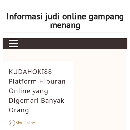
Skip
to
Informasi judi online gampang
content
menang
KUDAHOKI88
Platform Hiburan
Online yang
Digemari Banyak
Orang
Slot Online