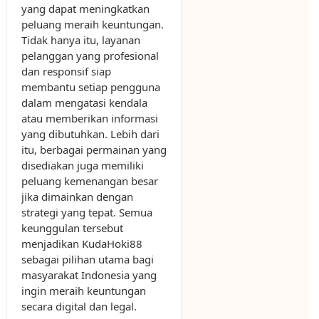
yang dapat meningkatkan
peluang meraih keuntungan.
Tidak hanya itu, layanan
pelanggan yang profesional
dan responsif siap
membantu setiap pengguna
dalam mengatasi kendala
atau memberikan informasi
yang dibutuhkan. Lebih dari
itu, berbagai permainan yang
disediakan juga memiliki
peluang kemenangan besar
jika dimainkan dengan
strategi yang tepat. Semua
keunggulan tersebut
menjadikan KudaHoki88
sebagai pilihan utama bagi
masyarakat Indonesia yang
ingin meraih keuntungan
secara digital dan legal.