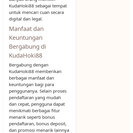
KudaHoki88 sebagai tempat
untuk mencari cuan secara
digital dan legal.
Manfaat dan
Keuntungan
Bergabung di
KudaHoki88
Bergabung dengan
KudaHoki88 memberikan
berbagai manfaat dan
keuntungan bagi para
penggunanya. Selain proses
pendaftaran yang mudah
dan cepat, pengguna dapat
menikmati berbagai fitur
menarik seperti bonus
pendaftaran, bonus deposit,
dan promosi menarik lainnya