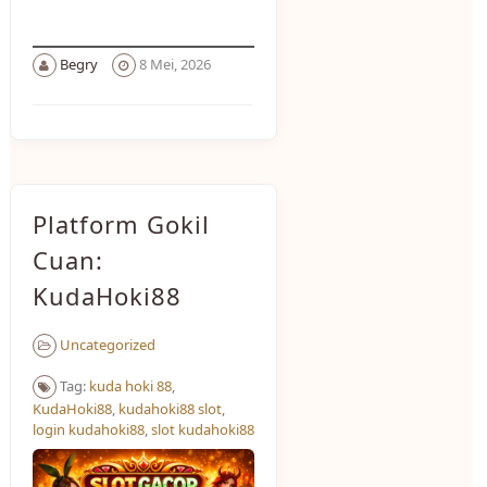
Begry
8 Mei, 2026
Platform Gokil
Cuan:
KudaHoki88
Uncategorized
Tag:
kuda hoki 88
,
KudaHoki88
,
kudahoki88 slot
,
login kudahoki88
,
slot kudahoki88