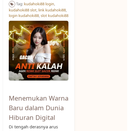
Tag:
kudahoki88 login
,
kudahoki88 slot
,
link kudahoki88
,
login kudahoki88
,
slot kudahoki88
Menemukan Warna
Baru dalam Dunia
Hiburan Digital
Di tengah derasnya arus