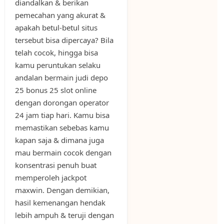
diandalkan & berikan
pemecahan yang akurat &
apakah betul-betul situs
tersebut bisa dipercaya? Bila
telah cocok, hingga bisa
kamu peruntukan selaku
andalan bermain judi depo
25 bonus 25 slot online
dengan dorongan operator
24 jam tiap hari. Kamu bisa
memastikan sebebas kamu
kapan saja & dimana juga
mau bermain cocok dengan
konsentrasi penuh buat
memperoleh jackpot
maxwin. Dengan demikian,
hasil kemenangan hendak
lebih ampuh & teruji dengan