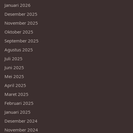
Januari 2026
Desember 2025
November 2025
Oktober 2025
September 2025
Agustus 2025
Juli 2025
Juni 2025
Mei 2025
April 2025
Maret 2025
Februari 2025
Januari 2025
Desember 2024
November 2024