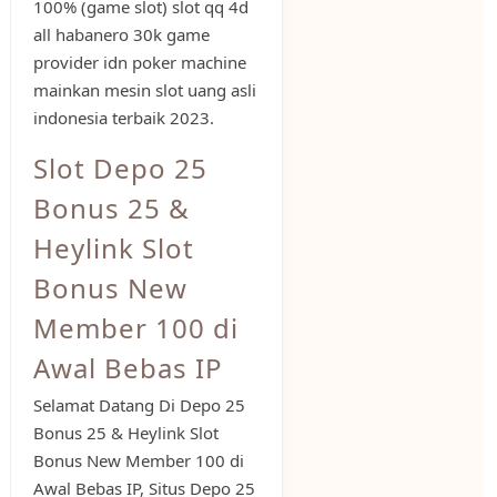
100% (game slot) slot qq 4d
all habanero 30k game
provider idn poker machine
mainkan mesin slot uang asli
indonesia terbaik 2023.
Slot Depo 25
Bonus 25 &
Heylink Slot
Bonus New
Member 100 di
Awal Bebas IP
Selamat Datang Di Depo 25
Bonus 25 & Heylink Slot
Bonus New Member 100 di
Awal Bebas IP, Situs Depo 25