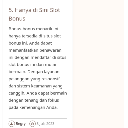
5. Hanya di Sini Slot
Bonus
Bonus-bonus menarik ini
hanya tersedia di situs slot
bonus ini. Anda dapat
memanfaatkan penawaran
ini dengan mendaftar di situs
slot bonus ini dan mulai
bermain. Dengan layanan
pelanggan yang responsif
dan sistem keamanan yang
canggih, Anda dapat bermain
dengan tenang dan fokus
pada kemenangan Anda.
Begry
3 Juli, 2023