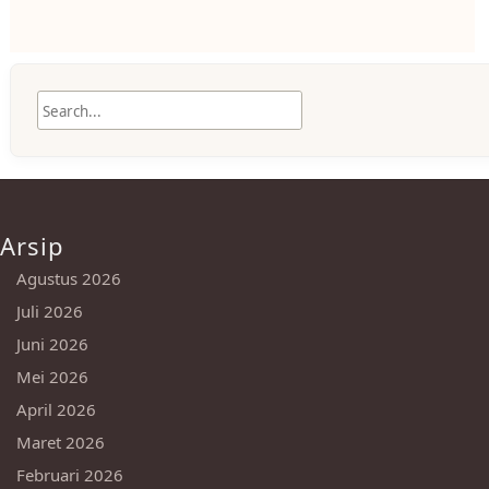
Arsip
Agustus 2026
Juli 2026
Juni 2026
Mei 2026
April 2026
Maret 2026
Februari 2026