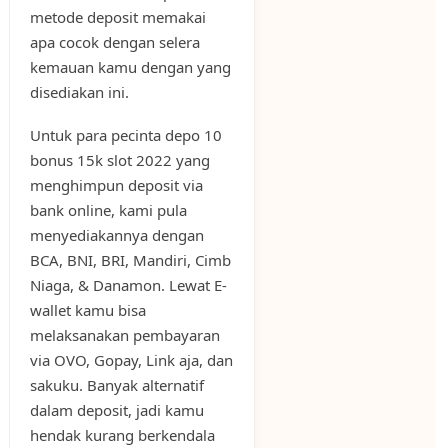
metode deposit memakai
apa cocok dengan selera
kemauan kamu dengan yang
disediakan ini.
Untuk para pecinta depo 10
bonus 15k slot 2022 yang
menghimpun deposit via
bank online, kami pula
menyediakannya dengan
BCA, BNI, BRI, Mandiri, Cimb
Niaga, & Danamon. Lewat E-
wallet kamu bisa
melaksanakan pembayaran
via OVO, Gopay, Link aja, dan
sakuku. Banyak alternatif
dalam deposit, jadi kamu
hendak kurang berkendala