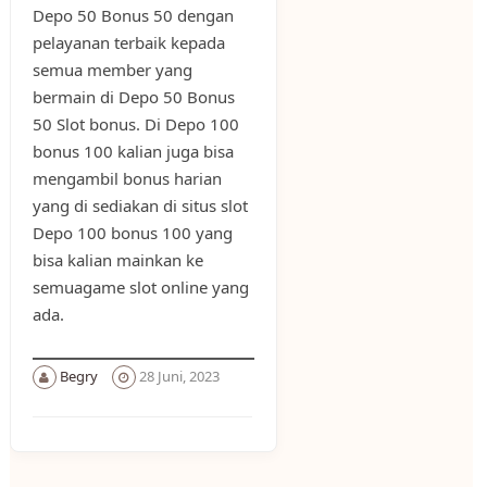
Depo 50 Bonus 50 dengan
pelayanan terbaik kepada
semua member yang
bermain di Depo 50 Bonus
50 Slot bonus. Di Depo 100
bonus 100 kalian juga bisa
mengambil bonus harian
yang di sediakan di situs slot
Depo 100 bonus 100 yang
bisa kalian mainkan ke
semuagame slot online yang
ada.
Begry
28 Juni, 2023