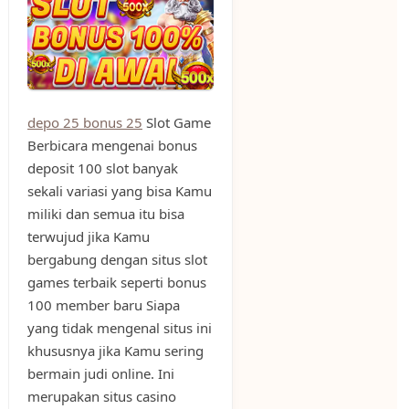
depo 25 bonus 25
Slot Game
Berbicara mengenai bonus
deposit 100 slot banyak
sekali variasi yang bisa Kamu
miliki dan semua itu bisa
terwujud jika Kamu
bergabung dengan situs slot
games terbaik seperti bonus
100 member baru Siapa
yang tidak mengenal situs ini
khususnya jika Kamu sering
bermain judi online. Ini
merupakan situs casino