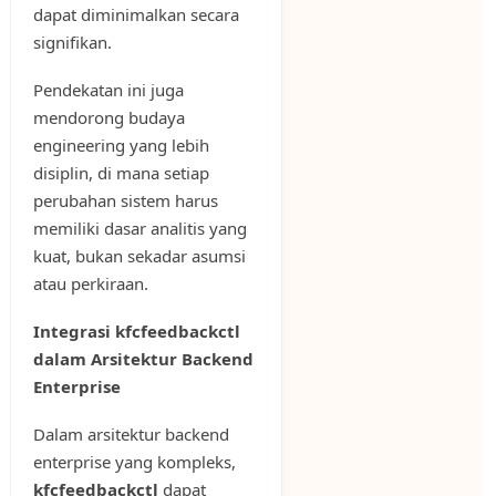
dapat diminimalkan secara
signifikan.
Pendekatan ini juga
mendorong budaya
engineering yang lebih
disiplin, di mana setiap
perubahan sistem harus
memiliki dasar analitis yang
kuat, bukan sekadar asumsi
atau perkiraan.
Integrasi kfcfeedbackctl
dalam Arsitektur Backend
Enterprise
Dalam arsitektur backend
enterprise yang kompleks,
kfcfeedbackctl
dapat