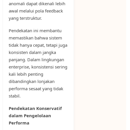
anomali dapat dikenali lebih
awal melalui pola feedback
yang terstruktur.
Pendekatan ini membantu
memastikan bahwa sistem
tidak hanya cepat, tetapi juga
konsisten dalam jangka
panjang. Dalam lingkungan
enterprise, konsistensi sering
kali lebih penting
dibandingkan lonjakan
performa sesaat yang tidak
stabil.
Pendekatan Konservatif
dalam Pengelolaan
Performa