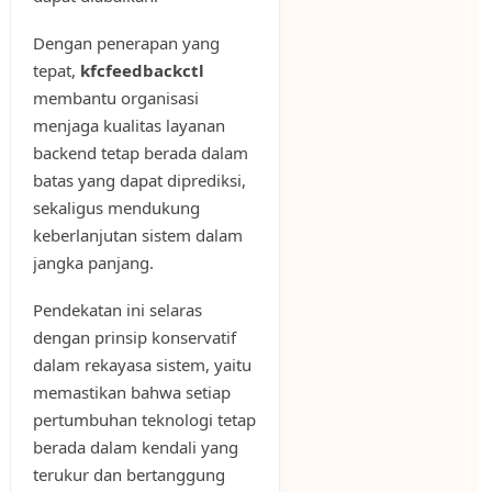
Dengan penerapan yang
tepat,
kfcfeedbackctl
membantu organisasi
menjaga kualitas layanan
backend tetap berada dalam
batas yang dapat diprediksi,
sekaligus mendukung
keberlanjutan sistem dalam
jangka panjang.
Pendekatan ini selaras
dengan prinsip konservatif
dalam rekayasa sistem, yaitu
memastikan bahwa setiap
pertumbuhan teknologi tetap
berada dalam kendali yang
terukur dan bertanggung