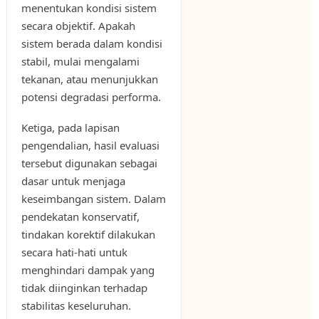
menentukan kondisi sistem
secara objektif. Apakah
sistem berada dalam kondisi
stabil, mulai mengalami
tekanan, atau menunjukkan
potensi degradasi performa.
Ketiga, pada lapisan
pengendalian, hasil evaluasi
tersebut digunakan sebagai
dasar untuk menjaga
keseimbangan sistem. Dalam
pendekatan konservatif,
tindakan korektif dilakukan
secara hati-hati untuk
menghindari dampak yang
tidak diinginkan terhadap
stabilitas keseluruhan.