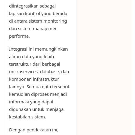
diintegrasikan sebagai
lapisan kontrol yang berada
di antara sistem monitoring
dan sistem manajemen
performa.
Integrasi ini memungkinkan
aliran data yang lebih
terstruktur dari berbagai
microservices, database, dan
komponen infrastruktur
lainnya. Semua data tersebut
kemudian diproses menjadi
informasi yang dapat
digunakan untuk menjaga
kestabilan sistem.
Dengan pendekatan ini,