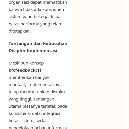
organisasi dapat memastikan
bahwa tidak ada komponen
sistem yang bekerja di luar
batas performa yang telah
ditetapkan.
Tantangan dan Kebutuhan
Disiplin Implementasi
Meskipun konsep
kfcfeedbackctl
memberikan banyak
manfaat, implementasinya
tetap membutuhkan disiplin
yang tinggi. Tantangan
utama biasanya terletak pada
konsistensi data, integrasi
lintas sistem, serta
pengelolaan beban informasi