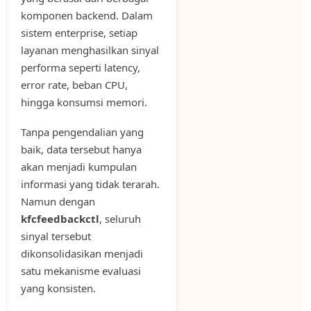
komponen backend. Dalam
sistem enterprise, setiap
layanan menghasilkan sinyal
performa seperti latency,
error rate, beban CPU,
hingga konsumsi memori.
Tanpa pengendalian yang
baik, data tersebut hanya
akan menjadi kumpulan
informasi yang tidak terarah.
Namun dengan
kfcfeedbackctl
, seluruh
sinyal tersebut
dikonsolidasikan menjadi
satu mekanisme evaluasi
yang konsisten.