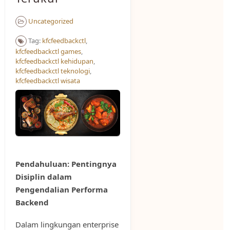
Uncategorized
Tag:
kfcfeedbackctl
,
kfcfeedbackctl games
,
kfcfeedbackctl kehidupan
,
kfcfeedbackctl teknologi
,
kfcfeedbackctl wisata
Pendahuluan: Pentingnya
Disiplin dalam
Pengendalian Performa
Backend
Dalam lingkungan enterprise