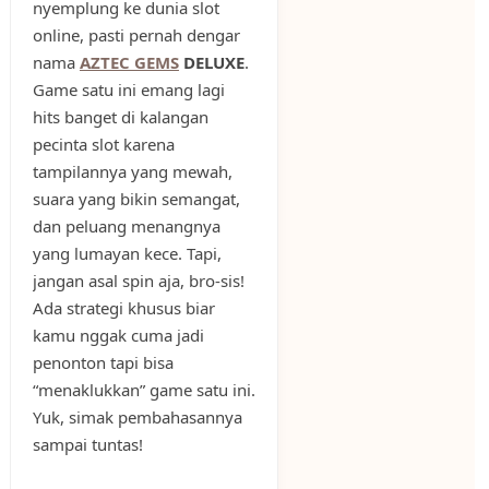
nyemplung ke dunia slot
online, pasti pernah dengar
nama
AZTEC GEMS
DELUXE
.
Game satu ini emang lagi
hits banget di kalangan
pecinta slot karena
tampilannya yang mewah,
suara yang bikin semangat,
dan peluang menangnya
yang lumayan kece. Tapi,
jangan asal spin aja, bro-sis!
Ada strategi khusus biar
kamu nggak cuma jadi
penonton tapi bisa
“menaklukkan” game satu ini.
Yuk, simak pembahasannya
sampai tuntas!