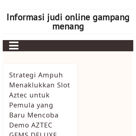
Skip
to
Informasi judi online gampang
content
menang
Strategi Ampuh
Menaklukkan Slot
Aztec untuk
Pemula yang
Baru Mencoba
Demo AZTEC
GEMS DELUXE