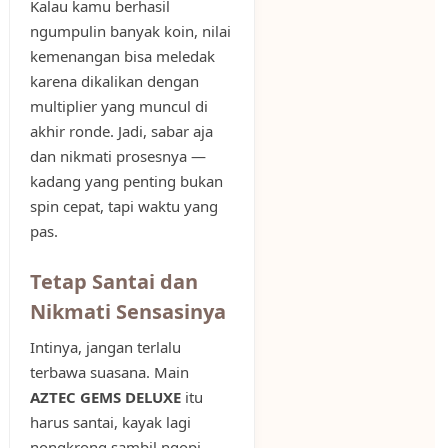
Kalau kamu berhasil
ngumpulin banyak koin, nilai
kemenangan bisa meledak
karena dikalikan dengan
multiplier yang muncul di
akhir ronde. Jadi, sabar aja
dan nikmati prosesnya —
kadang yang penting bukan
spin cepat, tapi waktu yang
pas.
Tetap Santai dan
Nikmati Sensasinya
Intinya, jangan terlalu
terbawa suasana. Main
AZTEC GEMS DELUXE
itu
harus santai, kayak lagi
nongkrong sambil ngopi.