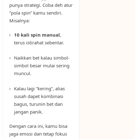
punya strategi. Coba deh atur
“pola spin” kamu sendiri.
Misalnya:
10 kali spin manual
,
terus istirahat sebentar.
Naikkan bet kalau simbol-
simbol besar mulai sering
muncul.
Kalau lagi “kering”, alias
susah dapet kombinasi
bagus, turunin bet dan
jangan panik.
Dengan cara ini, kamu bisa
jaga emosi dan tetap fokus