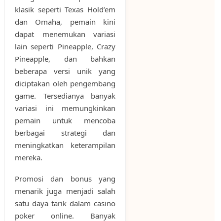
klasik seperti Texas Hold’em
dan Omaha, pemain kini
dapat menemukan variasi
lain seperti Pineapple, Crazy
Pineapple, dan bahkan
beberapa versi unik yang
diciptakan oleh pengembang
game. Tersedianya banyak
variasi ini memungkinkan
pemain untuk mencoba
berbagai strategi dan
meningkatkan keterampilan
mereka.
Promosi dan bonus yang
menarik juga menjadi salah
satu daya tarik dalam casino
poker online. Banyak