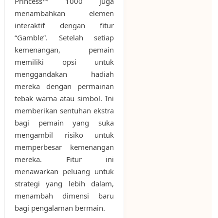
Princess™ 1000 juga
menambahkan elemen
interaktif dengan fitur
“Gamble”. Setelah setiap
kemenangan, pemain
memiliki opsi untuk
menggandakan hadiah
mereka dengan permainan
tebak warna atau simbol. Ini
memberikan sentuhan ekstra
bagi pemain yang suka
mengambil risiko untuk
memperbesar kemenangan
mereka. Fitur ini
menawarkan peluang untuk
strategi yang lebih dalam,
menambah dimensi baru
bagi pengalaman bermain.