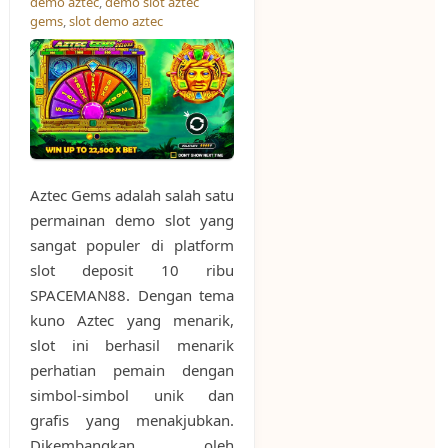
demo aztec
,
demo slot aztec
gems
,
slot demo aztec
Aztec Gems adalah salah satu
permainan demo slot yang
sangat populer di platform
slot deposit 10 ribu
SPACEMAN88. Dengan tema
kuno Aztec yang menarik,
slot ini berhasil menarik
perhatian pemain dengan
simbol-simbol unik dan
grafis yang menakjubkan.
Dikembangkan oleh