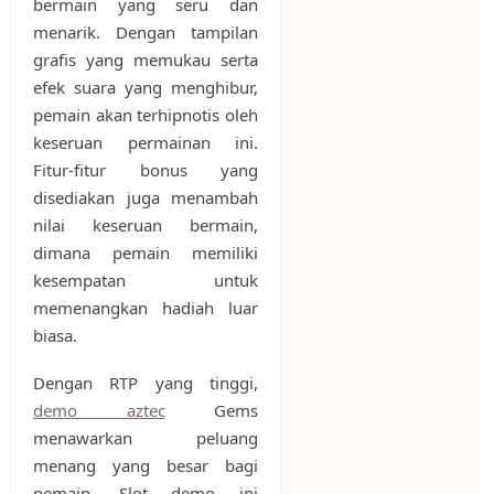
bermain yang seru dan
menarik. Dengan tampilan
grafis yang memukau serta
efek suara yang menghibur,
pemain akan terhipnotis oleh
keseruan permainan ini.
Fitur-fitur bonus yang
disediakan juga menambah
nilai keseruan bermain,
dimana pemain memiliki
kesempatan untuk
memenangkan hadiah luar
biasa.
Dengan RTP yang tinggi,
demo aztec
Gems
menawarkan peluang
menang yang besar bagi
pemain. Slot demo ini