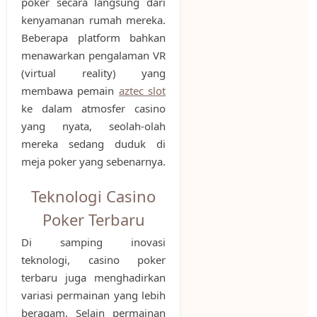
poker secara langsung dari
kenyamanan rumah mereka.
Beberapa platform bahkan
menawarkan pengalaman VR
(virtual reality) yang
membawa pemain
aztec slot
ke dalam atmosfer casino
yang nyata, seolah-olah
mereka sedang duduk di
meja poker yang sebenarnya.
Teknologi Casino
Poker Terbaru
Di samping inovasi
teknologi, casino poker
terbaru juga menghadirkan
variasi permainan yang lebih
beragam. Selain permainan