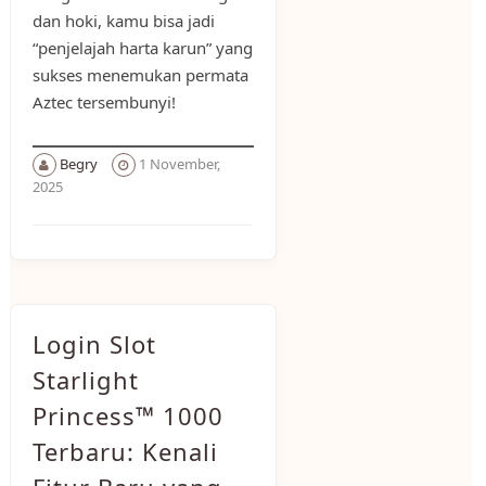
dan hoki, kamu bisa jadi
“penjelajah harta karun” yang
sukses menemukan permata
Aztec tersembunyi!
Begry
1 November,
2025
Login Slot
Starlight
Princess™ 1000
Terbaru: Kenali