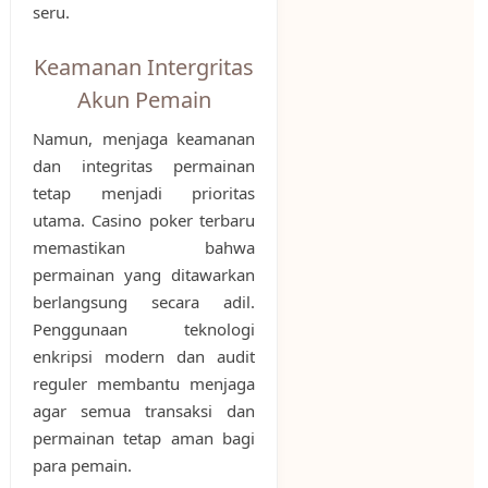
seru.
Keamanan Intergritas
Akun Pemain
Namun, menjaga keamanan
dan integritas permainan
tetap menjadi prioritas
utama. Casino poker terbaru
memastikan bahwa
permainan yang ditawarkan
berlangsung secara adil.
Penggunaan teknologi
enkripsi modern dan audit
reguler membantu menjaga
agar semua transaksi dan
permainan tetap aman bagi
para pemain.