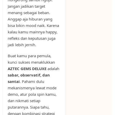
Jangan jadikan target
menang sebagai beban.
Anggap aja hiburan yang
bisa bikin mood naik. Karena
kalau kamu mainnya happy,
refleks dan keputusan juga
jadi lebih jernih.
Buat kamu para pemula,
kunci sukses menaklukkan
AZTEC GEMS DELUXE
adalah
sabar, observatif, dan
santai
. Pahami dulu
mekanismenya lewat mode
demo, atur pola spin kamu,
dan nikmati setiap
putarannya. Siapa tahu,
dengan kombinasi strategi