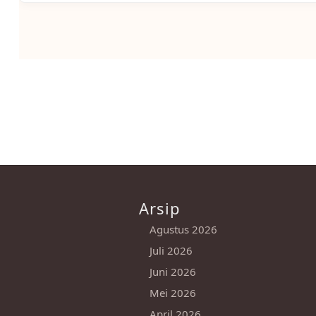
Arsip
Agustus 2026
Juli 2026
Juni 2026
Mei 2026
April 2026