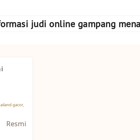
formasi judi online gampang men
i
hailand gacor
,
 Resmi