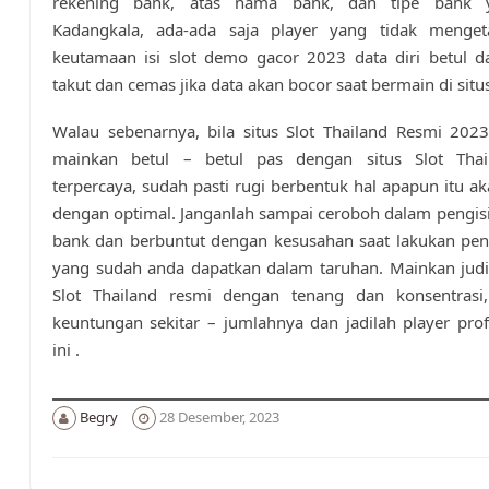
rekening bank, atas nama bank, dan tipe bank y
Kadangkala, ada-ada saja player yang tidak menget
keutamaan isi slot demo gacor 2023 data diri betul d
takut dan cemas jika data akan bocor saat bermain di situs 
Walau sebenarnya, bila situs Slot Thailand Resmi 202
mainkan betul – betul pas dengan situs Slot Tha
terpercaya, sudah pasti rugi berbentuk hal apapun itu ak
dengan optimal. Janganlah sampai ceroboh dalam pengis
bank dan berbuntut dengan kesusahan saat lakukan pen
yang sudah anda dapatkan dalam taruhan. Mainkan judi
Slot Thailand resmi dengan tenang dan konsentrasi,
keuntungan sekitar – jumlahnya dan jadilah player prof
ini .
Begry
28 Desember, 2023