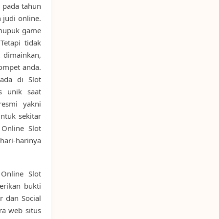
ne pada tahun
judi online.
emupuk game
etapi tidak
t dimainkan,
dompet anda.
ada di Slot
s unik saat
resmi yakni
tuk sekitar
Online Slot
hari-harinya
Online Slot
rikan bukti
r dan Social
ra web situs