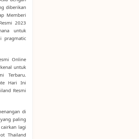
ng diberikan
rap Memberi
 Resmi 2023
ana untuk
i pragmatic
esmi Online
rkenal untuk
mi Terbaru.
te Hari Ini
iland Resmi
menangan di
l yang paling
airkan lagi
ot Thailand