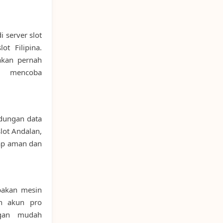
 server slot
t Filipina.
akan pernah
k mencoba
ndungan data
slot Andalan,
tap aman dan
pakan mesin
an akun pro
ngan mudah