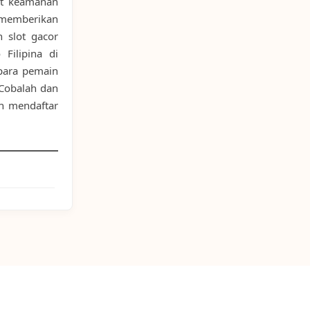
kat keamanan
 memberikan
 slot gacor
 Filipina di
 para pemain
 Cobalah dan
an mendaftar