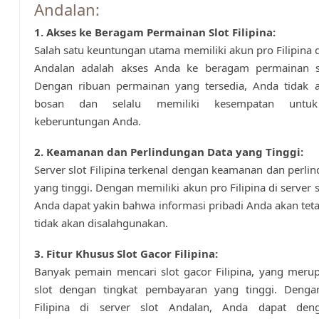
Andalan:
1. Akses ke Beragam Permainan Slot Filipina:
Salah satu keuntungan utama memiliki akun pro Filipina di
Andalan adalah akses Anda ke beragam permainan slo
Dengan ribuan permainan yang tersedia, Anda tidak 
bosan dan selalu memiliki kesempatan untu
keberuntungan Anda.
2. Keamanan dan Perlindungan Data yang Tinggi:
Server slot Filipina terkenal dengan keamanan dan perli
yang tinggi. Dengan memiliki akun pro Filipina di server 
Anda dapat yakin bahwa informasi pribadi Anda akan te
tidak akan disalahgunakan.
3. Fitur Khusus Slot Gacor Filipina:
Banyak pemain mencari slot gacor Filipina, yang meru
slot dengan tingkat pembayaran yang tinggi. Deng
Filipina di server slot Andalan, Anda dapat de