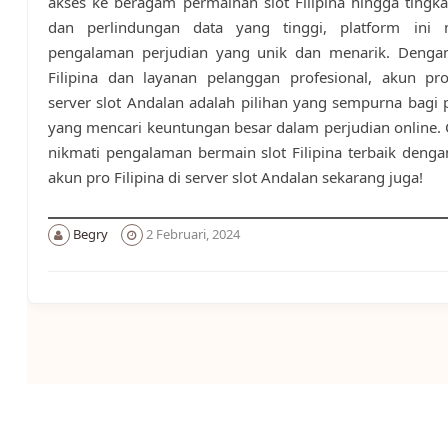
akses ke beragam permainan slot Filipina hingga ting
dan perlindungan data yang tinggi, platform ini
pengalaman perjudian yang unik dan menarik. Dengan
Filipina dan layanan pelanggan profesional, akun pro
server slot Andalan adalah pilihan yang sempurna bagi
yang mencari keuntungan besar dalam perjudian online.
nikmati pengalaman bermain slot Filipina terbaik deng
akun pro Filipina di server slot Andalan sekarang juga!
Begry
2 Februari, 2024