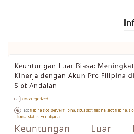
Skip
to
content
In
Keuntungan Luar Biasa: Meningka
Kinerja dengan Akun Pro Filipina di
Slot Andalan
Uncategorized
Tag:
filipina slot
,
server filipina
,
situs slot filipina
,
slot filipina
,
slo
filipina
,
slot server filipina
Keuntungan Luar Bi