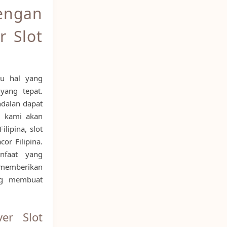
engan
r Slot
tu hal yang
yang tepat.
Andalan dapat
, kami akan
ilipina, slot
acor Filipina.
faat yang
, memberikan
ng membuat
er Slot