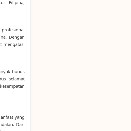
r Filipina,
profesional
ina. Dengan
t mengatasi
banyak bonus
nus selamat
i kesempatan
manfaat yang
dalan. Dari