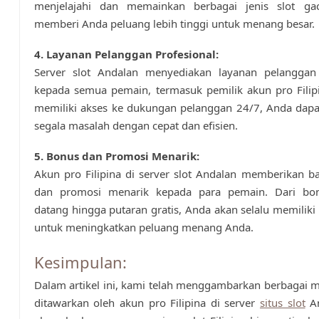
menjelajahi dan memainkan berbagai jenis slot gaco
memberi Anda peluang lebih tinggi untuk menang besar.
4. Layanan Pelanggan Profesional:
Server slot Andalan menyediakan layanan pelanggan 
kepada semua pemain, termasuk pemilik akun pro Filip
memiliki akses ke dukungan pelanggan 24/7, Anda dapa
segala masalah dengan cepat dan efisien.
5. Bonus dan Promosi Menarik:
Akun pro Filipina di server slot Andalan memberikan 
dan promosi menarik kepada para pemain. Dari bo
datang hingga putaran gratis, Anda akan selalu memilik
untuk meningkatkan peluang menang Anda.
Kesimpulan:
Dalam artikel ini, kami telah menggambarkan berbagai 
ditawarkan oleh akun pro Filipina di server
situs slot
An