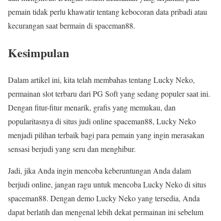
pemain tidak perlu khawatir tentang kebocoran data pribadi atau
kecurangan saat bermain di spaceman88.
Kesimpulan
Dalam artikel ini, kita telah membahas tentang Lucky Neko,
permainan slot terbaru dari PG Soft yang sedang populer saat ini.
Dengan fitur-fitur menarik, grafis yang memukau, dan
popularitasnya di situs judi online spaceman88, Lucky Neko
menjadi pilihan terbaik bagi para pemain yang ingin merasakan
sensasi berjudi yang seru dan menghibur.
Jadi, jika Anda ingin mencoba keberuntungan Anda dalam
berjudi online, jangan ragu untuk mencoba Lucky Neko di situs
spaceman88. Dengan demo Lucky Neko yang tersedia, Anda
dapat berlatih dan mengenal lebih dekat permainan ini sebelum