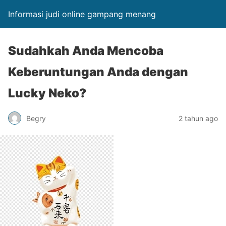
Informasi judi online gampang menang
Sudahkah Anda Mencoba
Keberuntungan Anda dengan
Lucky Neko?
Begry
2 tahun ago