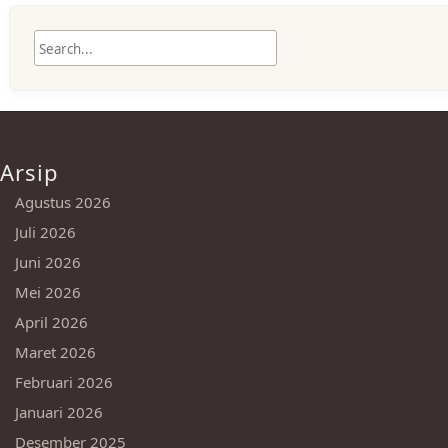
Arsip
Agustus 2026
Juli 2026
Juni 2026
Mei 2026
April 2026
Maret 2026
Februari 2026
Januari 2026
Desember 2025