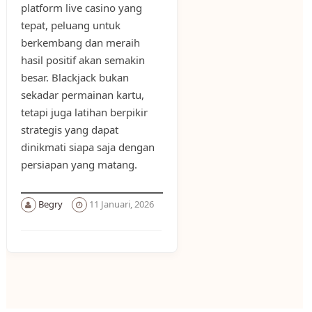
platform live casino yang
tepat, peluang untuk
berkembang dan meraih
hasil positif akan semakin
besar. Blackjack bukan
sekadar permainan kartu,
tetapi juga latihan berpikir
strategis yang dapat
dinikmati siapa saja dengan
persiapan yang matang.
Begry
11 Januari, 2026