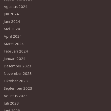
Agustus 2024
Juli 2024
Juni 2024
Mei 2024
April 2024
Maret 2024
Februari 2024
Januari 2024
Desember 2023
November 2023
Oktober 2023
September 2023
Agustus 2023
Juli 2023
Juni 2023