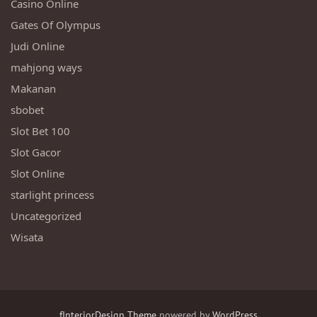
Casino Online
Gates Of Olympus
Judi Online
mahjong ways
Makanan
sbobet
Slot Bet 100
Slot Gacor
Slot Online
starlight princess
Uncategorized
Wisata
fInteriorDesign Theme
powered by
WordPress