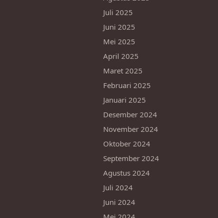
Juli 2025
Juni 2025
Mei 2025
April 2025
Maret 2025
Februari 2025
Januari 2025
Desember 2024
November 2024
Oktober 2024
September 2024
Agustus 2024
Juli 2024
Juni 2024
Mei 2024