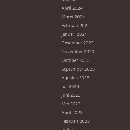
April 2024
Maret 2024
Februari 2024
Januari 2024
Desember 2023
November 2023
Oktober 2023
September 2023
Agustus 2023
Juli 2023
Juni 2023
Mei 2023
April 2023
Februari 2023
Juni 2022