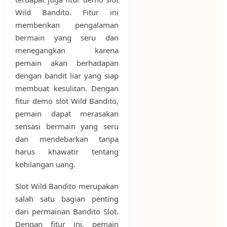
Wild Bandito. Fitur ini
memberikan pengalaman
bermain yang seru dan
menegangkan karena
pemain akan berhadapan
dengan bandit liar yang siap
membuat kesulitan. Dengan
fitur demo slot Wild Bandito,
pemain dapat merasakan
sensasi bermain yang seru
dan mendebarkan tanpa
harus khawatir tentang
kehilangan uang.
Slot Wild Bandito merupakan
salah satu bagian penting
dari permainan Bandito Slot.
Dengan fitur ini, pemain