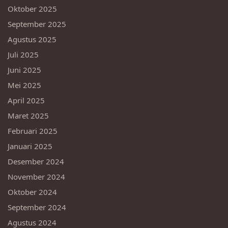
Oktober 2025
September 2025
Agustus 2025
Juli 2025
Juni 2025
Mei 2025
April 2025
Maret 2025
Februari 2025
Januari 2025
Desember 2024
November 2024
Oktober 2024
September 2024
Agustus 2024