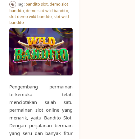
Tag:
bandito slot
,
demo slot
bandito
,
demo slot wild bandito
,
slot demo wild bandito
,
slot wild
bandito
Pengembang permainan
terkemuka telah
menciptakan salah satu
permainan slot online yang
menarik, yaitu Bandito Slot.
Dengan perjalanan bermain
yang seru dan banyak fitur