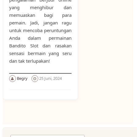
yang menghibur dan
memuaskan bagi para
pemain. Jadi, jangan ragu
untuk mencoba peruntungan
Anda dalam permainan
Bandito Slot dan rasakan
sensasi bermain yang seru
dan tak terlupakan!
Begry
25 Juni, 2024