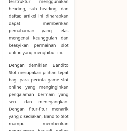
terstruktur menggunakan
heading, sub heading, dan
daftar, artikel ini diharapkan
dapat memberikan
pemahaman yang jelas
mengenai keunggulan dan
keasyikan permainan slot
online yang menghibur ini.
Dengan demikian, Bandito
Slot merupakan pilihan tepat
bagi para pecinta game slot
online yang menginginkan
pengalaman bermain yang
seru dan menegangkan.
Dengan fitur-fitur menarik
yang disediakan, Bandito Slot
mampu memberikan
pengalaman berjudi online