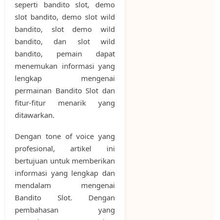
seperti bandito slot, demo
slot bandito, demo slot wild
bandito, slot demo wild
bandito, dan slot wild
bandito, pemain dapat
menemukan informasi yang
lengkap mengenai
permainan Bandito Slot dan
fitur-fitur menarik yang
ditawarkan.
Dengan tone of voice yang
profesional, artikel ini
bertujuan untuk memberikan
informasi yang lengkap dan
mendalam mengenai
Bandito Slot. Dengan
pembahasan yang