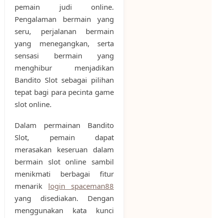
pemain judi online.
Pengalaman bermain yang
seru, perjalanan bermain
yang menegangkan, serta
sensasi bermain yang
menghibur menjadikan
Bandito Slot sebagai pilihan
tepat bagi para pecinta game
slot online.
Dalam permainan Bandito
Slot, pemain dapat
merasakan keseruan dalam
bermain slot online sambil
menikmati berbagai fitur
menarik
login spaceman88
yang disediakan. Dengan
menggunakan kata kunci