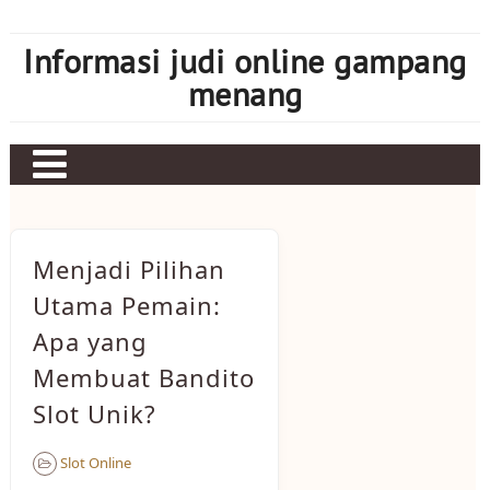
Skip
to
Informasi judi online gampang
content
menang
Menjadi Pilihan
Utama Pemain:
Apa yang
Membuat Bandito
Slot Unik?
Slot Online