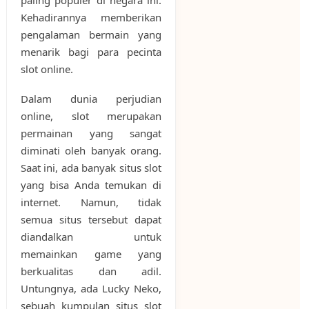
paling populer di negara ini.
Kehadirannya memberikan
pengalaman bermain yang
menarik bagi para pecinta
slot online.
Dalam dunia perjudian
online, slot merupakan
permainan yang sangat
diminati oleh banyak orang.
Saat ini, ada banyak situs slot
yang bisa Anda temukan di
internet. Namun, tidak
semua situs tersebut dapat
diandalkan untuk
memainkan game yang
berkualitas dan adil.
Untungnya, ada Lucky Neko,
sebuah kumpulan situs slot