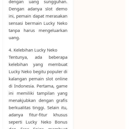
dengan uang sungguhan.
Dengan adanya slot demo
ini, pemain dapat merasakan
sensasi bermain Lucky Neko
tanpa harus mengeluarkan
uang.
4. Kelebihan Lucky Neko
Tentunya, ada beberapa
kelebihan yang membuat
Lucky Neko begitu populer di
kalangan pemain slot online
di Indonesia. Pertama, game
ini memiliki tampilan yang
menakjubkan dengan grafis
berkualitas tinggi. Selain itu,
adanya fitur-fitur khusus
seperti Lucky Neko Bonus