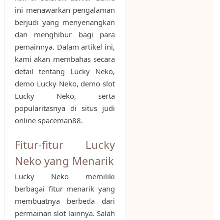
ini menawarkan pengalaman
berjudi yang menyenangkan
dan menghibur bagi para
pemainnya. Dalam artikel ini,
kami akan membahas secara
detail tentang Lucky Neko,
demo Lucky Neko, demo slot
Lucky Neko, serta
popularitasnya di situs judi
online spaceman88.
Fitur-fitur Lucky
Neko yang Menarik
Lucky Neko memiliki
berbagai fitur menarik yang
membuatnya berbeda dari
permainan slot lainnya. Salah