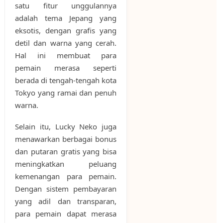
satu fitur unggulannya
adalah tema Jepang yang
eksotis, dengan grafis yang
detil dan warna yang cerah.
Hal ini membuat para
pemain merasa seperti
berada di tengah-tengah kota
Tokyo yang ramai dan penuh
warna.
Selain itu, Lucky Neko juga
menawarkan berbagai bonus
dan putaran gratis yang bisa
meningkatkan peluang
kemenangan para pemain.
Dengan sistem pembayaran
yang adil dan transparan,
para pemain dapat merasa