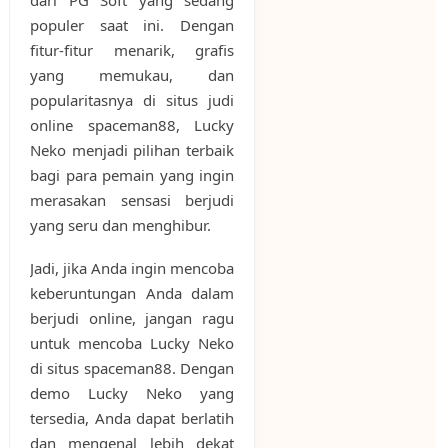
dari PG Soft yang sedang
populer saat ini. Dengan
fitur-fitur menarik, grafis
yang memukau, dan
popularitasnya di situs judi
online spaceman88, Lucky
Neko menjadi pilihan terbaik
bagi para pemain yang ingin
merasakan sensasi berjudi
yang seru dan menghibur.
Jadi, jika Anda ingin mencoba
keberuntungan Anda dalam
berjudi online, jangan ragu
untuk mencoba Lucky Neko
di situs spaceman88. Dengan
demo Lucky Neko yang
tersedia, Anda dapat berlatih
dan mengenal lebih dekat