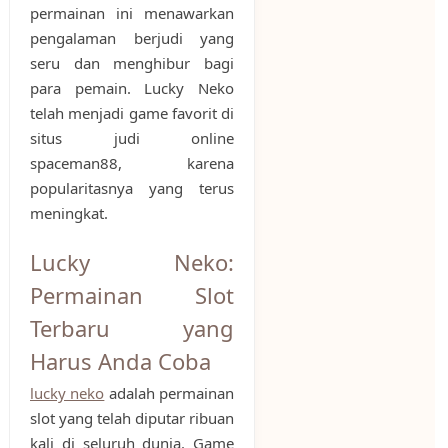
permainan ini menawarkan
pengalaman berjudi yang
seru dan menghibur bagi
para pemain. Lucky Neko
telah menjadi game favorit di
situs judi online
spaceman88, karena
popularitasnya yang terus
meningkat.
Lucky Neko:
Permainan Slot
Terbaru yang
Harus Anda Coba
lucky neko
adalah permainan
slot yang telah diputar ribuan
kali di seluruh dunia. Game