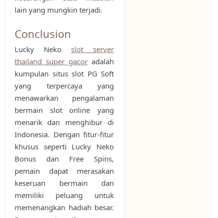
lain yang mungkin terjadi.
Conclusion
Lucky Neko
slot server
thailand super gacor
adalah
kumpulan situs slot PG Soft
yang terpercaya yang
menawarkan pengalaman
bermain slot online yang
menarik dan menghibur di
Indonesia. Dengan fitur-fitur
khusus seperti Lucky Neko
Bonus dan Free Spins,
pemain dapat merasakan
keseruan bermain dan
memiliki peluang untuk
memenangkan hadiah besar.