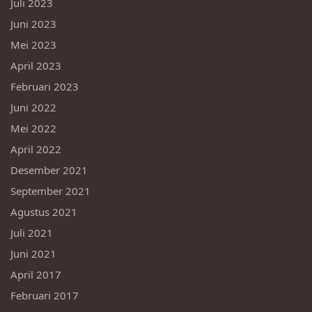
Juli 2023
Juni 2023
Mei 2023
April 2023
Februari 2023
Juni 2022
Mei 2022
April 2022
Desember 2021
September 2021
Agustus 2021
Juli 2021
Juni 2021
April 2017
Februari 2017