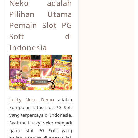
Neko adalah
Pilihan Utama
Pemain Slot PG
Soft di
Indonesia
Lucky Neko Demo
adalah
kumpulan situs slot PG Soft
yang terpercaya di Indonesia.
Saat ini, Lucky Neko menjadi
game slot PG Soft yang