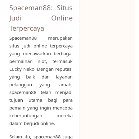
Spaceman88: Situs
Judi Online
Terpercaya
Spaceman88 merupakan
situs judi online terpercaya
yang menawarkan berbagai
permainan slot, termasuk
Lucky Neko. Dengan reputasi
yang baik dan layanan
pelanggan yang ramah,
spaceman88 telah menjadi
tujuan utama bagi para
pemain yang ingin mencoba
keberuntungan mereka
dalam berjudi online.
Selain itu, spaceman88 juga