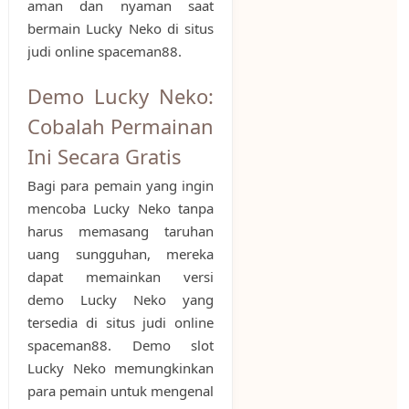
aman dan nyaman saat
bermain Lucky Neko di situs
judi online spaceman88.
Demo Lucky Neko:
Cobalah Permainan
Ini Secara Gratis
Bagi para pemain yang ingin
mencoba Lucky Neko tanpa
harus memasang taruhan
uang sungguhan, mereka
dapat memainkan versi
demo Lucky Neko yang
tersedia di situs judi online
spaceman88. Demo slot
Lucky Neko memungkinkan
para pemain untuk mengenal