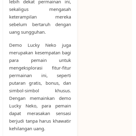
lebih dekat permainan ini,
sekaligus mengasah
keterampilan mereka
sebelum bertaruh dengan
uang sungguhan.
Demo Lucky Neko juga
merupakan kesempatan bagi
para pemain untuk
mengeksplorasi fitur-fitur
permainan ini, seperti
putaran gratis, bonus, dan
simbol-simbol khusus.
Dengan memainkan demo
Lucky Neko, para pemain
dapat merasakan sensasi
berjudi tanpa harus khawatir
kehilangan uang.