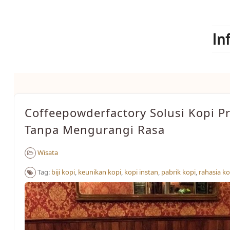
Skip
to
content
In
Coffeepowderfactory Solusi Kopi Pr
Tanpa Mengurangi Rasa
Wisata
Tag:
biji kopi
,
keunikan kopi
,
kopi instan
,
pabrik kopi
,
rahasia ko