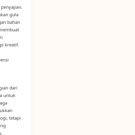
 penyajian.
kan gula
gan bahan
i membuat
ri
i kreatif.
ensi
ian dari
a untuk
jaga
jukkan
gi, tetapi
ang
s.