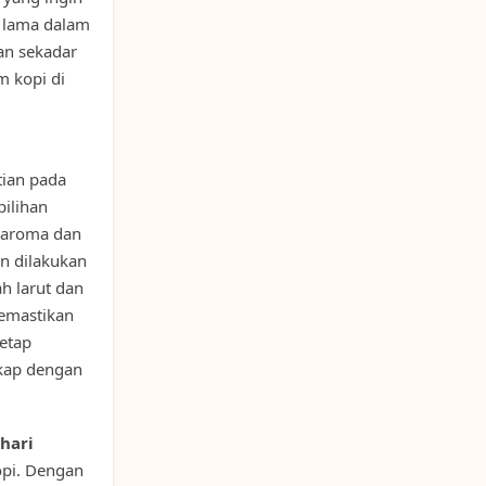
 lama dalam
an sekadar
m kopi di
tian pada
pilihan
 aroma dan
an dilakukan
h larut dan
memastikan
etap
kap dengan
hari
pi. Dengan