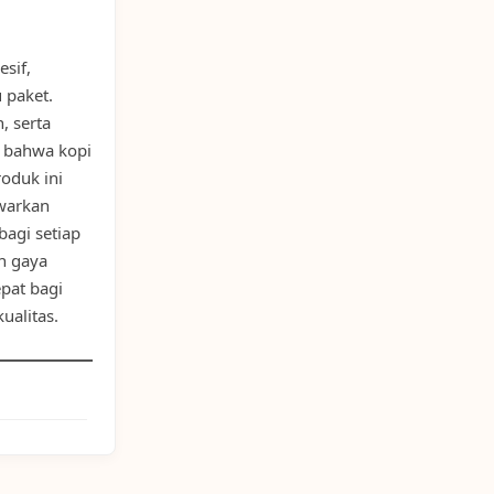
sif,
 paket.
, serta
n bahwa kopi
roduk ini
warkan
agi setiap
n gaya
pat bagi
ualitas.