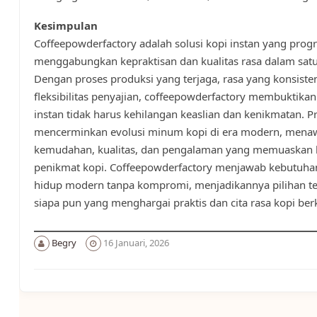
Kesimpulan
Coffeepowderfactory adalah solusi kopi instan yang progre
menggabungkan kepraktisan dan kualitas rasa dalam satu
Dengan proses produksi yang terjaga, rasa yang konsisten
fleksibilitas penyajian, coffeepowderfactory membuktika
instan tidak harus kehilangan keaslian dan kenikmatan. P
mencerminkan evolusi minum kopi di era modern, mena
kemudahan, kualitas, dan pengalaman yang memuaskan b
penikmat kopi. Coffeepowderfactory menjawab kebutuha
hidup modern tanpa kompromi, menjadikannya pilihan te
siapa pun yang menghargai praktis dan cita rasa kopi berk
Begry
16 Januari, 2026