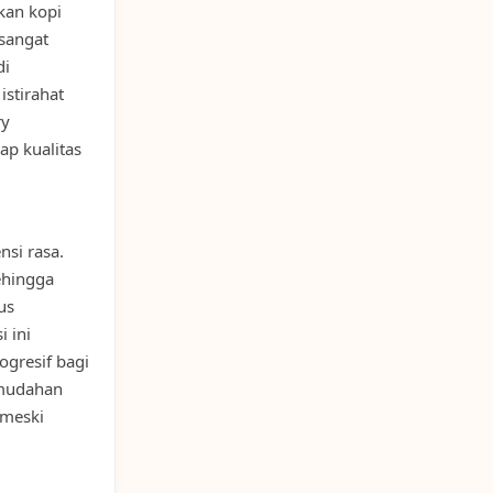
kan kopi
 sangat
di
istirahat
ry
ap kualitas
nsi rasa.
ehingga
us
 ini
ogresif bagi
emudahan
 meski