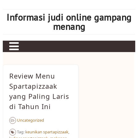
Skip
to
Informasi judi online gampang
content
menang
Review Menu
Spartapizzaak
yang Paling Laris
di Tahun Ini
Uncategorized
Tag:
keunikan spartapizzaak
,