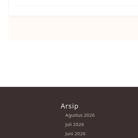
Arsip
Agustus 2026
Juli 2026
Juni 2026