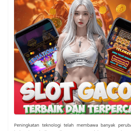
Peningkatan teknologi telah membawa banyak peru