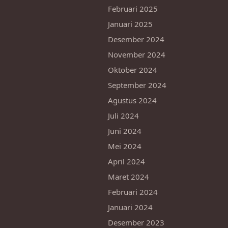
Februari 2025
Januari 2025
Desember 2024
November 2024
Oktober 2024
September 2024
Agustus 2024
Juli 2024
Juni 2024
Mei 2024
April 2024
Maret 2024
Februari 2024
Januari 2024
Desember 2023