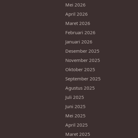
Mei 2026
April 2026
Maret 2026
Februari 2026
Januari 2026
Desember 2025
November 2025
Oktober 2025
September 2025
Agustus 2025
Juli 2025
Juni 2025
Mei 2025
April 2025
Maret 2025