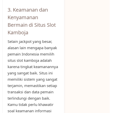
3. Keamanan dan
Kenyamanan
Bermain di Situs Slot
Kamboja
Selain jackpot yang besar,
alasan lain mengapa banyak
pemain Indonesia memilih
situs slot kamboja adalah
karena tingkat keamanannya
yang sangat baik. Situs ini
memiliki sistem yang sangat
terjamin, memastikan setiap
transaksi dan data pemain
terlindungi dengan baik.
Kamu tidak perlu khawatir
soal keamanan informasi