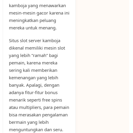
kamboja yang menawarkan
mesin-mesin gacor karena ini
meningkatkan peluang
mereka untuk menang.
Situs slot server kamboja
dikenal memiliki mesin slot
yang lebih “ramah” bagi
pemain, karena mereka
sering kali memberikan
kemenangan yang lebih
banyak. Apalagi, dengan
adanya fitur-fitur bonus
menarik seperti free spins
atau multipliers, para pemain
bisa merasakan pengalaman
bermain yang lebih
menguntungkan dan seru.