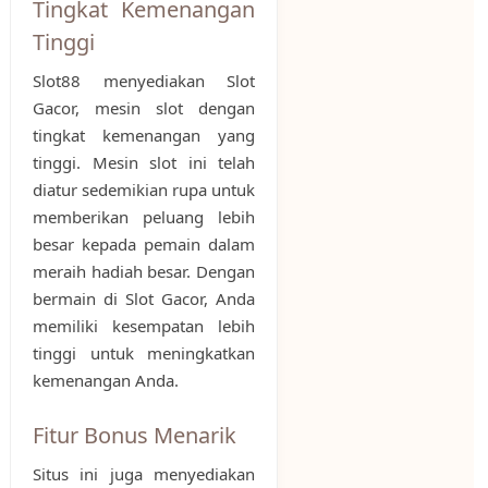
Tingkat Kemenangan
Tinggi
Slot88 menyediakan Slot
Gacor, mesin slot dengan
tingkat kemenangan yang
tinggi. Mesin slot ini telah
diatur sedemikian rupa untuk
memberikan peluang lebih
besar kepada pemain dalam
meraih hadiah besar. Dengan
bermain di Slot Gacor, Anda
memiliki kesempatan lebih
tinggi untuk meningkatkan
kemenangan Anda.
Fitur Bonus Menarik
Situs ini juga menyediakan