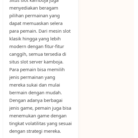
Situs slot kamboja juga
menyediakan beragam
pilihan permainan yang
dapat memuaskan selera
para pemain. Dari mesin slot
klasik hingga yang lebih
modern dengan fitur-fitur
canggih, semua tersedia di
situs slot server kamboja.
Para pemain bisa memilih
jenis permainan yang
mereka sukai dan mulai
bermain dengan mudah.
Dengan adanya berbagai
jenis game, pemain juga bisa
menemukan game dengan
tingkat volatilitas yang sesuai
dengan strategi mereka.