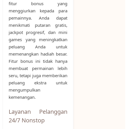
fitur bonus yang
menggiurkan kepada para
pemainnya. Anda dapat
menikmati putaran gratis,
jackpot progresif, dan mini
games yang meningkatkan
peluang Anda untuk
memenangkan hadiah besar.
Fitur bonus ini tidak hanya
membuat permainan lebih
seru, tetapi juga memberikan
peluang ekstra untuk
mengumpulkan
kemenangan.
Layanan Pelanggan
24/7 Nonstop