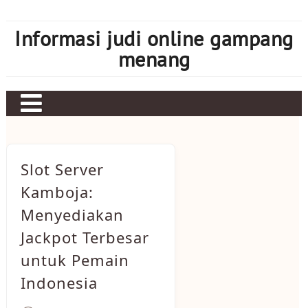
Skip
to
Informasi judi online gampang
content
menang
Slot Server
Kamboja:
Menyediakan
Jackpot Terbesar
untuk Pemain
Indonesia