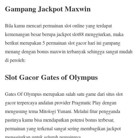
Gampang Jackpot Maxwin
Bila kamu mencari permainan slot online yang terdapat
kemenangan besar berupa jackpot slot88 menggiurkan, maka
berikut merupakan 5 permainan slot gacor hari ini gampang
menang dengan bonus maxwin terbanyak sehingga sangat mudah
di peroleh:
Slot Gacor Gates of Olympus
Gates Of Olympus merupakan salah satu game dari situs slot
gacor terpercaya andalan provider Pragmatic Play dengan
mengusung tema Mitologi Yunani. Melalui fitur pengganda
pastinya kamu bisa mendapatkan potensi bonus terbesar,
permainan yang terkenal sangat sering membagikan jackpot
menggiurkan untuk seluruh pemainnya.