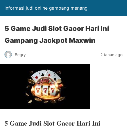
Informasi judi online gampang menang
5 Game Judi Slot Gacor Hari Ini
Gampang Jackpot Maxwin
Begry
2 tahun ago
5 Game Judi Slot Gacor Hari Ini