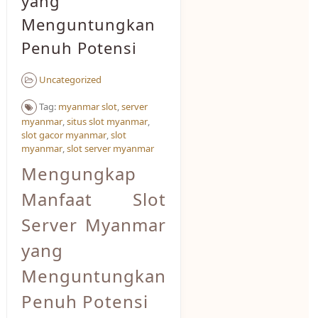
yang
Menguntungkan
Penuh Potensi
Uncategorized
Tag:
myanmar slot
,
server
myanmar
,
situs slot myanmar
,
slot gacor myanmar
,
slot
myanmar
,
slot server myanmar
Mengungkap
Manfaat Slot
Server Myanmar
yang
Menguntungkan
Penuh Potensi