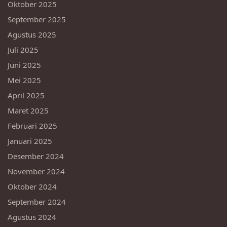
Oktober 2025
September 2025
Agustus 2025
Juli 2025
Juni 2025
Mei 2025
April 2025
Maret 2025
Februari 2025
Januari 2025
Desember 2024
November 2024
Oktober 2024
September 2024
Agustus 2024