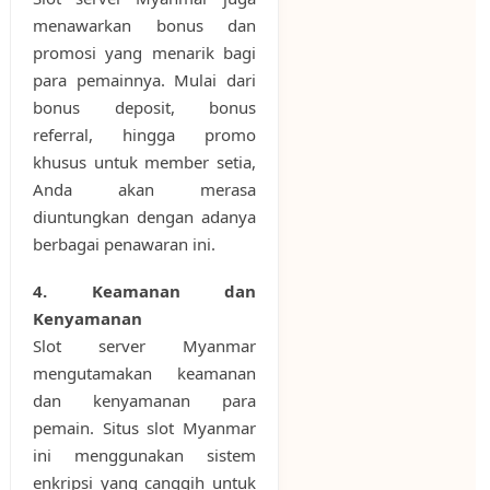
menawarkan bonus dan
promosi yang menarik bagi
para pemainnya. Mulai dari
bonus deposit, bonus
referral, hingga promo
khusus untuk member setia,
Anda akan merasa
diuntungkan dengan adanya
berbagai penawaran ini.
4. Keamanan dan
Kenyamanan
Slot server Myanmar
mengutamakan keamanan
dan kenyamanan para
pemain. Situs slot Myanmar
ini menggunakan sistem
enkripsi yang canggih untuk