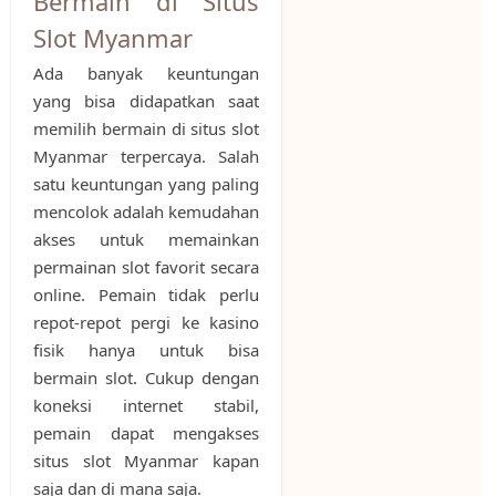
Bermain di Situs
Slot Myanmar
Ada banyak keuntungan
yang bisa didapatkan saat
memilih bermain di situs slot
Myanmar terpercaya. Salah
satu keuntungan yang paling
mencolok adalah kemudahan
akses untuk memainkan
permainan slot favorit secara
online. Pemain tidak perlu
repot-repot pergi ke kasino
fisik hanya untuk bisa
bermain slot. Cukup dengan
koneksi internet stabil,
pemain dapat mengakses
situs slot Myanmar kapan
saja dan di mana saja.