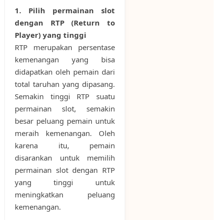
1. Pilih permainan slot
dengan RTP (Return to
Player) yang tinggi
RTP merupakan persentase
kemenangan yang bisa
didapatkan oleh pemain dari
total taruhan yang dipasang.
Semakin tinggi RTP suatu
permainan slot, semakin
besar peluang pemain untuk
meraih kemenangan. Oleh
karena itu, pemain
disarankan untuk memilih
permainan slot dengan RTP
yang tinggi untuk
meningkatkan peluang
kemenangan.