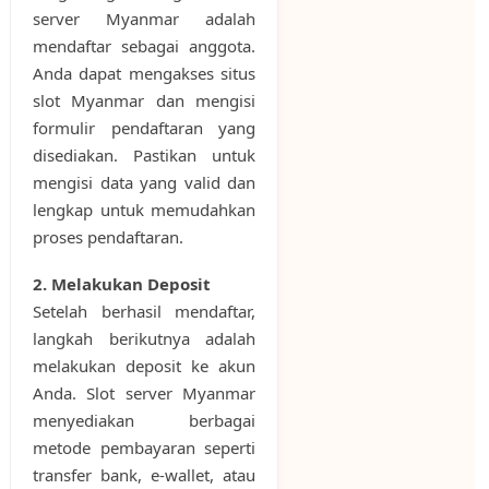
server Myanmar adalah
mendaftar sebagai anggota.
Anda dapat mengakses situs
slot Myanmar dan mengisi
formulir pendaftaran yang
disediakan. Pastikan untuk
mengisi data yang valid dan
lengkap untuk memudahkan
proses pendaftaran.
2. Melakukan Deposit
Setelah berhasil mendaftar,
langkah berikutnya adalah
melakukan deposit ke akun
Anda. Slot server Myanmar
menyediakan berbagai
metode pembayaran seperti
transfer bank, e-wallet, atau