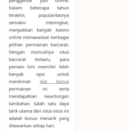
penggemar judi online.
Dalam beberapa tahun
terakhir, popularitasnya
semakin meningkat,
menjadikan banyak kasino
online menawarkan berbagai
pilihan permainan baccarat.
Dengan munculnya situs
baccarat terbaru, para
pemain kini memiliki lebih
banyak opsi untuk
menikmati
slot bonus
permainan ini serta
mendapatkan keuntungan
tambahan. Salah satu daya
tarik utama dari situs-situs ini
adalah bonus menarik yang
ditawarkan setiap hari.