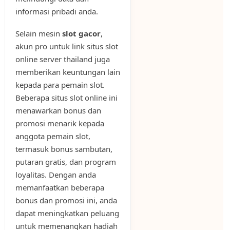
informasi pribadi anda.
Selain mesin
slot gacor
,
akun pro untuk link situs slot
online server thailand juga
memberikan keuntungan lain
kepada para pemain slot.
Beberapa situs slot online ini
menawarkan bonus dan
promosi menarik kepada
anggota pemain slot,
termasuk bonus sambutan,
putaran gratis, dan program
loyalitas. Dengan anda
memanfaatkan beberapa
bonus dan promosi ini, anda
dapat meningkatkan peluang
untuk memenangkan hadiah