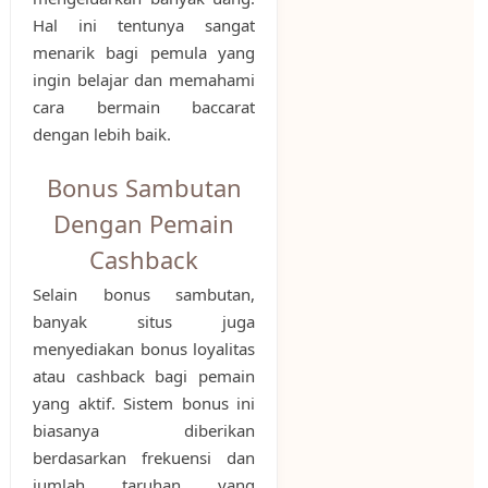
Hal ini tentunya sangat
menarik bagi pemula yang
ingin belajar dan memahami
cara bermain baccarat
dengan lebih baik.
Bonus Sambutan
Dengan Pemain
Cashback
Selain bonus sambutan,
banyak situs juga
menyediakan bonus loyalitas
atau cashback bagi pemain
yang aktif. Sistem bonus ini
biasanya diberikan
berdasarkan frekuensi dan
jumlah taruhan yang