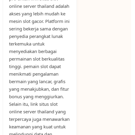
online server thailand adalah
akses yang lebih mudah ke
mesin slot gacor. Platform ini
sering bekerja sama dengan
penyedia perangkat lunak
terkemuka untuk
menyediakan berbagai
permainan slot berkualitas
tinggi. pemain slot dapat
menikmati pengalaman
bermain yang lancar, grafis
yang menakjubkan, dan fitur
bonus yang menggiurkan.
Selain itu, link situs slot
online server thailand yang
terpercaya juga menawarkan
keamanan yang kuat untuk
melindungi data dan