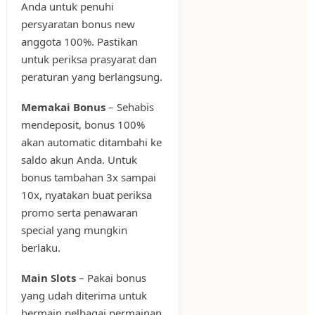
Anda untuk penuhi
persyaratan bonus new
anggota 100%. Pastikan
untuk periksa prasyarat dan
peraturan yang berlangsung.
Memakai Bonus
– Sehabis
mendeposit, bonus 100%
akan automatic ditambahi ke
saldo akun Anda. Untuk
bonus tambahan 3x sampai
10x, nyatakan buat periksa
promo serta penawaran
special yang mungkin
berlaku.
Main Slots
– Pakai bonus
yang udah diterima untuk
bermain pelbagai permainan