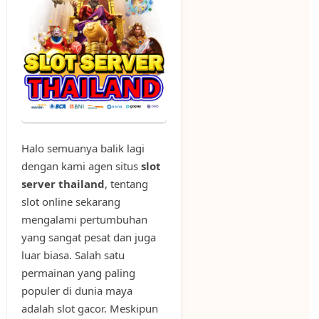
Halo semuanya balik lagi
dengan kami agen situs
slot
server thailand
, tentang
slot online sekarang
mengalami pertumbuhan
yang sangat pesat dan juga
luar biasa. Salah satu
permainan yang paling
populer di dunia maya
adalah slot gacor. Meskipun