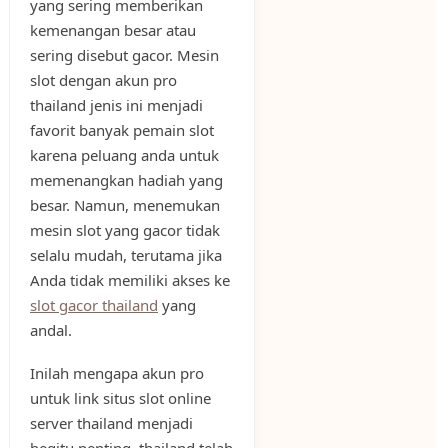
yang sering memberikan
kemenangan besar atau
sering disebut gacor. Mesin
slot dengan akun pro
thailand jenis ini menjadi
favorit banyak pemain slot
karena peluang anda untuk
memenangkan hadiah yang
besar. Namun, menemukan
mesin slot yang gacor tidak
selalu mudah, terutama jika
Anda tidak memiliki akses ke
slot gacor thailand
yang
andal.
Inilah mengapa akun pro
untuk link situs slot online
server thailand menjadi
begitu penting. thailand telah