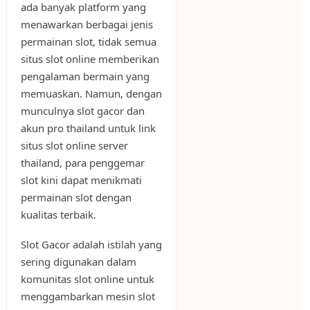
ada banyak platform yang
menawarkan berbagai jenis
permainan slot, tidak semua
situs slot online memberikan
pengalaman bermain yang
memuaskan. Namun, dengan
munculnya slot gacor dan
akun pro thailand untuk link
situs slot online server
thailand, para penggemar
slot kini dapat menikmati
permainan slot dengan
kualitas terbaik.
Slot Gacor adalah istilah yang
sering digunakan dalam
komunitas slot online untuk
menggambarkan mesin slot