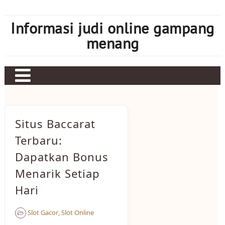
Skip
to
Informasi judi online gampang
content
menang
Situs Baccarat
Terbaru:
Dapatkan Bonus
Menarik Setiap
Hari
Slot Gacor
,
Slot Online