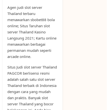
Agen judi slot server
Thailand terbaru
menawarkan sbobet88 bola
online; Situs Taruhan slot
server Thailand Kasino
Langsung 2021; Kartu online
menawarkan berbagai
permainan mudah seperti
arcade online.
Situs Judi slot server Thailand
PAGCOR berlisensi resmi
adalah salah satu slot server
Thailand terbaik di Indonesia
dengan cara yang mudah
dan praktis. Banyak slot
server Thailand yang bocor
belakangan ini. Anda bisa