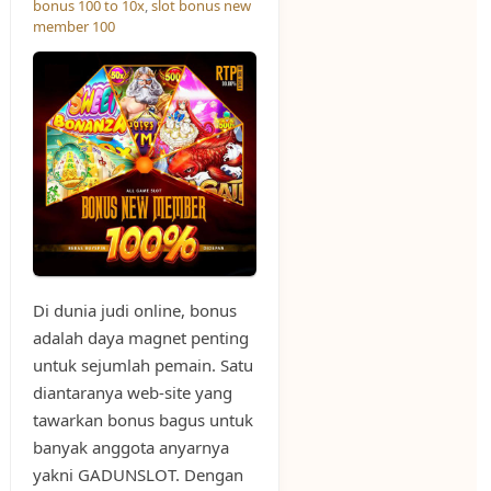
bonus 100 to 10x
,
slot bonus new
member 100
Di dunia judi online, bonus
adalah daya magnet penting
untuk sejumlah pemain. Satu
diantaranya web-site yang
tawarkan bonus bagus untuk
banyak anggota anyarnya
yakni GADUNSLOT. Dengan