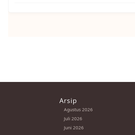
Arsip
Agustus 2026
Juli 2026
Juni 2026