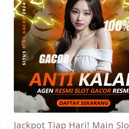
Jackpot Tiap Hari! Main Sl