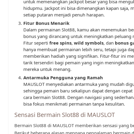
untuk memenangkan jackpot besar yang bisa mengu
hidupmu. Jackpot ini bisa dimenangkan kapan saja,
setiap putaran menjadi penuh harapan.
Fitur Bonus Menarik
Dalam permainan Slot88, kamu akan menemukan berb
bonus yang dirancang untuk meningkatkan peluang
Fitur seperti
free spins
,
wild symbols
, dan
bonus g
hanya membuat permainan lebih seru, tetapi juga da
memberikan hadiah yang signifikan. Fitur-fitur ini m
tarik tersendiri bagi pemain yang ingin meningkatka
mereka untuk menang.
Antarmuka Pengguna yang Ramah
MAUSLOT menyediakan antarmuka yang mudah digu
sehingga pemain baru sekalipun dapat dengan cep
cara bermain Slot88. Dengan navigasi yang sederha
bisa fokus menikmati permainan tanpa kesulitan.
Sensasi Bermain Slot88 di MAUSLOT
Bermain Slot88 di MAUSLOT memberikan sensasi yang b
Berikut beberapa alasan mengapa pengalaman bermain di 