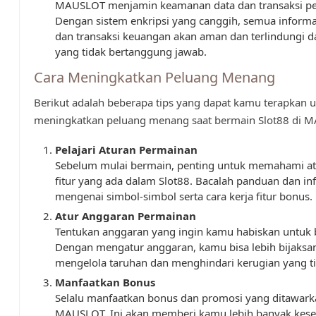
MAUSLOT menjamin keamanan data dan transaksi p
Dengan sistem enkripsi yang canggih, semua informa
dan transaksi keuangan akan aman dan terlindungi da
yang tidak bertanggung jawab.
Cara Meningkatkan Peluang Menang
Berikut adalah beberapa tips yang dapat kamu terapkan 
meningkatkan peluang menang saat bermain Slot88 di 
Pelajari Aturan Permainan
Sebelum mulai bermain, penting untuk memahami a
fitur yang ada dalam Slot88. Bacalah panduan dan in
mengenai simbol-simbol serta cara kerja fitur bonus.
Atur Anggaran Permainan
Tentukan anggaran yang ingin kamu habiskan untuk 
Dengan mengatur anggaran, kamu bisa lebih bijaksa
mengelola taruhan dan menghindari kerugian yang ti
Manfaatkan Bonus
Selalu manfaatkan bonus dan promosi yang ditawark
MAUSLOT. Ini akan memberi kamu lebih banyak kes