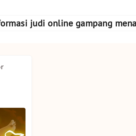
formasi judi online gampang men
or