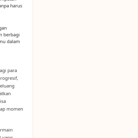
anpa harus
gan
n berbagi
umu dalam
agi para
rogresif,
peluang
atkan
isa
tiap momen
ermain
t yang