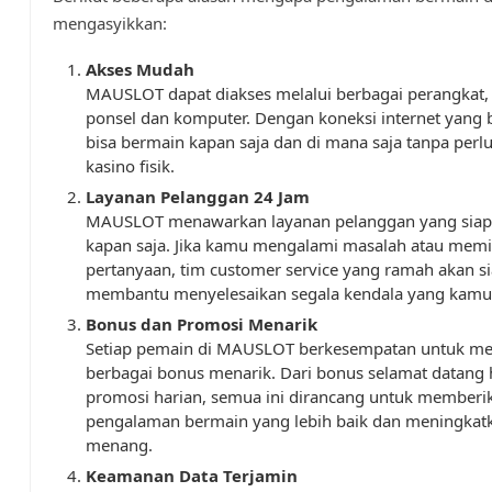
mengasyikkan:
Akses Mudah
MAUSLOT dapat diakses melalui berbagai perangkat,
ponsel dan komputer. Dengan koneksi internet yang 
bisa bermain kapan saja dan di mana saja tanpa perlu
kasino fisik.
Layanan Pelanggan 24 Jam
MAUSLOT menawarkan layanan pelanggan yang sia
kapan saja. Jika kamu mengalami masalah atau memil
pertanyaan, tim customer service yang ramah akan s
membantu menyelesaikan segala kendala yang kamu
Bonus dan Promosi Menarik
Setiap pemain di MAUSLOT berkesempatan untuk m
berbagai bonus menarik. Dari bonus selamat datang
promosi harian, semua ini dirancang untuk memberi
pengalaman bermain yang lebih baik dan meningkat
menang.
Keamanan Data Terjamin