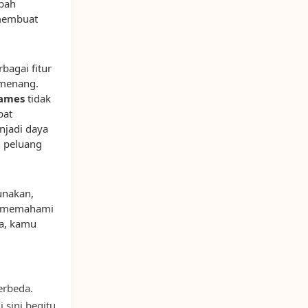
bah
 membuat
agai fitur
 menang.
ames
tidak
pat
enjadi daya
n peluang
nakan,
at memahami
na, kamu
erbeda.
sini begitu