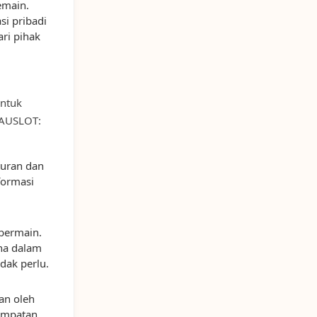
emain.
si pribadi
ri pihak
untuk
MAUSLOT:
turan dan
formasi
bermain.
na dalam
dak perlu.
an oleh
empatan