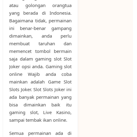
atau golongan orangtua
yang berada di Indonesia.
Bagaimana tidak, permainan
ini benar-benar gampang
dimainkan, anda perlu
membuat taruhan dan
memencet tombol bermain
saja dalam gaming slot Slot
Joker opsi anda. Gaming slot
online Wajib anda coba
mainkan adalah Game Slot
Slots Joker. Slot Slots Joker ini
ada banyak permainan yang
bisa dimainkan baik itu
gaming slot, Live Kasino,
sampai tembak ikan online.
Semua permainan ada di