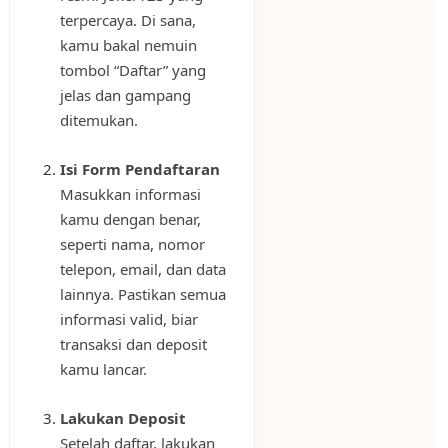
terpercaya. Di sana,
kamu bakal nemuin
tombol “Daftar” yang
jelas dan gampang
ditemukan.
Isi Form Pendaftaran
Masukkan informasi
kamu dengan benar,
seperti nama, nomor
telepon, email, dan data
lainnya. Pastikan semua
informasi valid, biar
transaksi dan deposit
kamu lancar.
Lakukan Deposit
Setelah daftar, lakukan