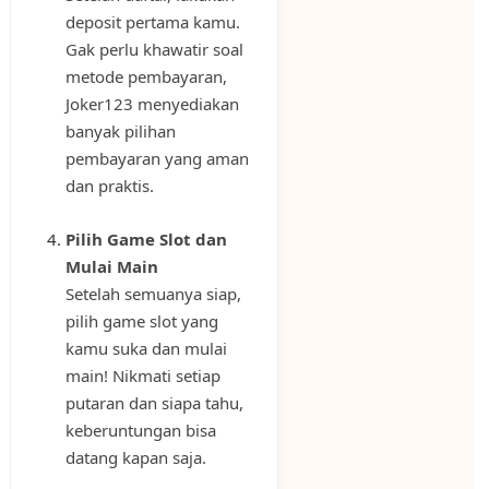
deposit pertama kamu.
Gak perlu khawatir soal
metode pembayaran,
Joker123 menyediakan
banyak pilihan
pembayaran yang aman
dan praktis.
Pilih Game Slot dan
Mulai Main
Setelah semuanya siap,
pilih game slot yang
kamu suka dan mulai
main! Nikmati setiap
putaran dan siapa tahu,
keberuntungan bisa
datang kapan saja.