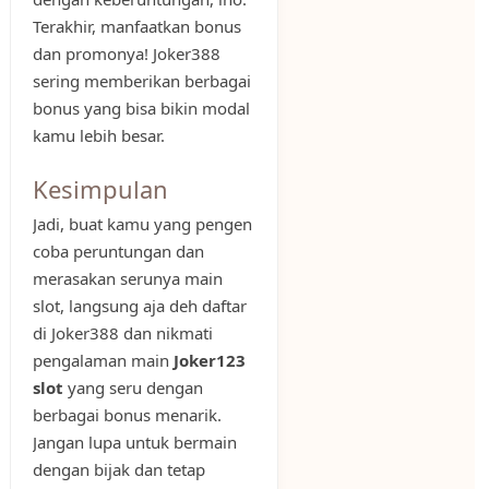
Terakhir, manfaatkan bonus
dan promonya! Joker388
sering memberikan berbagai
bonus yang bisa bikin modal
kamu lebih besar.
Kesimpulan
Jadi, buat kamu yang pengen
coba peruntungan dan
merasakan serunya main
slot, langsung aja deh daftar
di Joker388 dan nikmati
pengalaman main
Joker123
slot
yang seru dengan
berbagai bonus menarik.
Jangan lupa untuk bermain
dengan bijak dan tetap