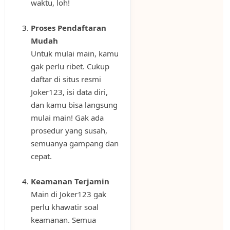
waktu, loh!
Proses Pendaftaran
Mudah
Untuk mulai main, kamu
gak perlu ribet. Cukup
daftar di situs resmi
Joker123, isi data diri,
dan kamu bisa langsung
mulai main! Gak ada
prosedur yang susah,
semuanya gampang dan
cepat.
Keamanan Terjamin
Main di Joker123 gak
perlu khawatir soal
keamanan. Semua