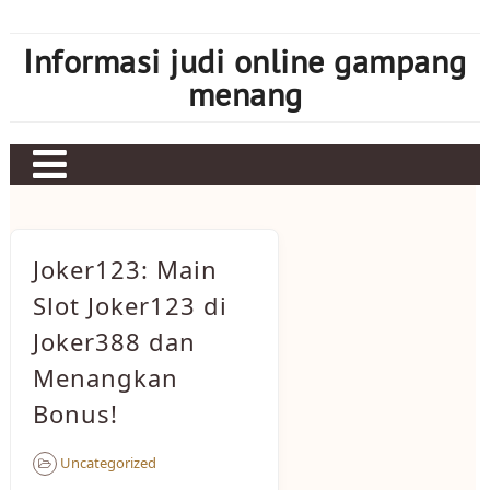
Skip
to
Informasi judi online gampang
content
menang
Joker123: Main
Slot Joker123 di
Joker388 dan
Menangkan
Bonus!
Uncategorized