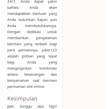
24/7, Anda dapat yakin
bahwa Anda akan
mendapatkan bantuan yang
Anda butuhkan kapan pun
Anda membutuhkannya.
Dengan dedikasi untuk
memberikan pengalaman
bermain yang terbaik bagi
para pemainnya, joker123
adalah pilihan yang tepat
bagi Anda yang
menginginkan kombinasi
antara kesenangan dan
kenyamanan saat bermain
permainan slot online.
Kesimpulan
Jadi, tunggu apa lagi?