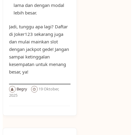
lama dan dengan modal
lebih besar.
Jadi, tunggu apa lagi? Daftar
di Joker123 sekarang juga
dan mulai mainkan slot
dengan jackpot gede! Jangan
sampai ketinggalan
kesempatan untuk menang
besar, ya!
Begry
19 Oktober,
2025