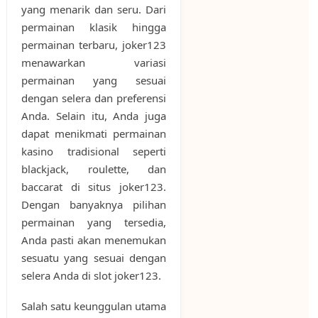
yang menarik dan seru. Dari
permainan klasik hingga
permainan terbaru, joker123
menawarkan variasi
permainan yang sesuai
dengan selera dan preferensi
Anda. Selain itu, Anda juga
dapat menikmati permainan
kasino tradisional seperti
blackjack, roulette, dan
baccarat di situs joker123.
Dengan banyaknya pilihan
permainan yang tersedia,
Anda pasti akan menemukan
sesuatu yang sesuai dengan
selera Anda di slot joker123.
Salah satu keunggulan utama