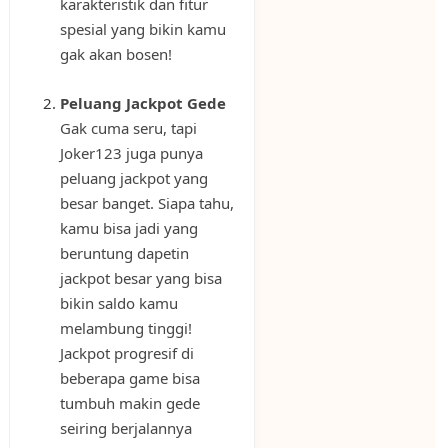
karakteristik dan fitur
spesial yang bikin kamu
gak akan bosen!
Peluang Jackpot Gede
Gak cuma seru, tapi
Joker123 juga punya
peluang jackpot yang
besar banget. Siapa tahu,
kamu bisa jadi yang
beruntung dapetin
jackpot besar yang bisa
bikin saldo kamu
melambung tinggi!
Jackpot progresif di
beberapa game bisa
tumbuh makin gede
seiring berjalannya