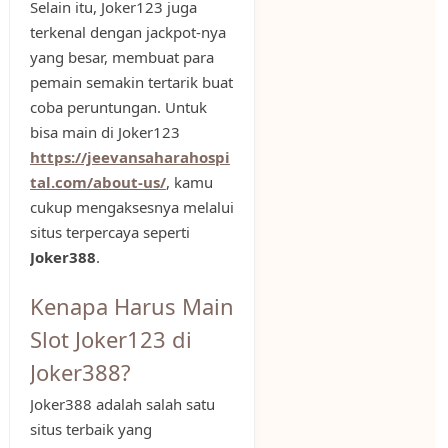
Selain itu, Joker123 juga
terkenal dengan jackpot-nya
yang besar, membuat para
pemain semakin tertarik buat
coba peruntungan. Untuk
bisa main di Joker123
https://jeevansaharahospi
tal.com/about-us/
, kamu
cukup mengaksesnya melalui
situs terpercaya seperti
Joker388
.
Kenapa Harus Main
Slot Joker123 di
Joker388?
Joker388 adalah salah satu
situs terbaik yang