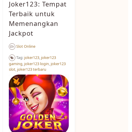
Joker123: Tempat
Terbaik untuk
Memenangkan
Jackpot
Slot Online
Tag:
joker123
,
joker123
gaming
,
joker123 login
,
joker123
slot
,
joker123 terbaru