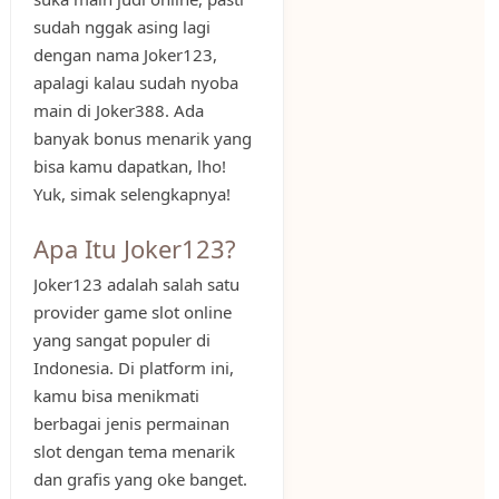
sudah nggak asing lagi
dengan nama Joker123,
apalagi kalau sudah nyoba
main di Joker388. Ada
banyak bonus menarik yang
bisa kamu dapatkan, lho!
Yuk, simak selengkapnya!
Apa Itu Joker123?
Joker123 adalah salah satu
provider game slot online
yang sangat populer di
Indonesia. Di platform ini,
kamu bisa menikmati
berbagai jenis permainan
slot dengan tema menarik
dan grafis yang oke banget.