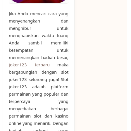
Jika Anda mencari cara yang
menyenangkan dan
menghibur untuk
menghabiskan waktu luang
Anda sambil memiliki
kesempatan untuk
memenangkan hadiah besar,
joker123 terbaru
maka
bergabunglah dengan slot
joker123 sekarang juga! Slot
joker123 adalah platform
permainan yang populer dan
terpercaya yang
menyediakan berbagai
permainan slot dan kasino
online yang menarik. Dengan
hadiah jackpot yang