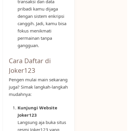
transaksi dan data
pribadi kamu dijaga
dengan sistem enkripsi
canggih. Jadi, kamu bisa
fokus menikmati
permainan tanpa
gangguan.
Cara Daftar di
Joker123
Pengen mulai main sekarang
juga? Simak langkah-langkah
mudahnya:
Kunjungi Website
Joker123
Langsung aja buka situs
resmi Joker123 yang