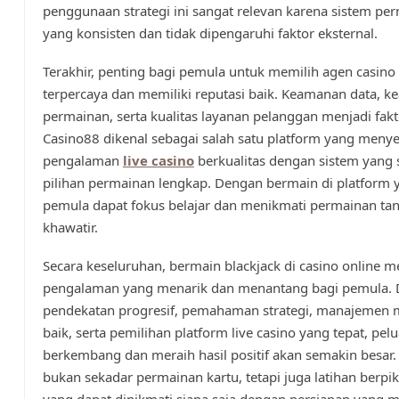
penggunaan strategi ini sangat relevan karena sistem pe
yang konsisten dan tidak dipengaruhi faktor eksternal.
Terakhir, penting bagi pemula untuk memilih agen casino
terpercaya dan memiliki reputasi baik. Keamanan data, ke
permainan, serta kualitas layanan pelanggan menjadi fak
Casino88 dikenal sebagai salah satu platform yang meny
pengalaman
live casino
berkualitas dengan sistem yang s
pilihan permainan lengkap. Dengan bermain di platform y
pemula dapat fokus belajar dan menikmati permainan tan
khawatir.
Secara keseluruhan, bermain blackjack di casino online 
pengalaman yang menarik dan menantang bagi pemula.
pendekatan progresif, pemahaman strategi, manajemen 
baik, serta pemilihan platform live casino yang tepat, pel
berkembang dan meraih hasil positif akan semakin besar.
bukan sekadar permainan kartu, tetapi juga latihan berpiki
yang dapat dinikmati siapa saja dengan persiapan yang 