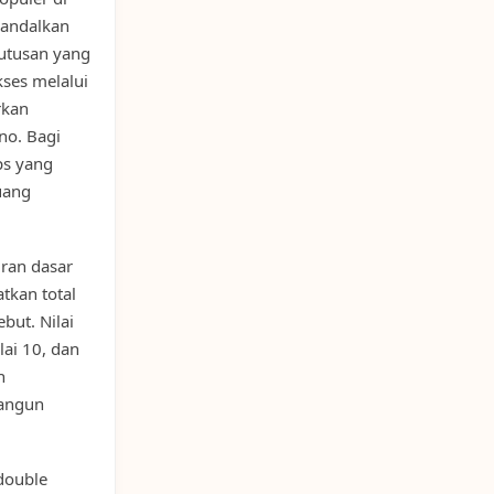
gandalkan
putusan yang
kses melalui
rkan
ino. Bagi
ps yang
uang
ran dasar
tkan total
but. Nilai
lai 10, dan
n
bangun
 double