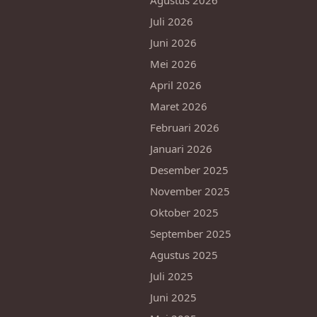
Juli 2026
Juni 2026
Mei 2026
April 2026
Maret 2026
Februari 2026
Januari 2026
Desember 2025
November 2025
Oktober 2025
September 2025
Agustus 2025
Juli 2025
Juni 2025