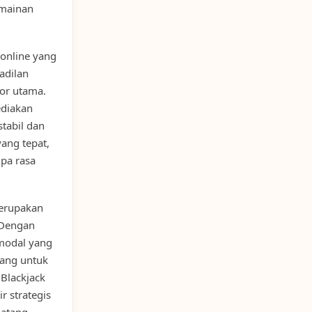
rmainan
 online yang
adilan
tor utama.
ediakan
tabil dan
ang tepat,
pa rasa
merupakan
 Dengan
modal yang
uang untuk
 Blackjack
r strategis
matang.