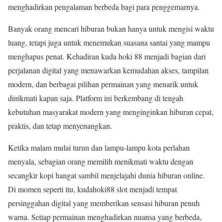
menghadirkan pengalaman berbeda bagi para penggemarnya.
Banyak orang mencari hiburan bukan hanya untuk mengisi waktu
luang, tetapi juga untuk menemukan suasana santai yang mampu
menghapus penat. Kehadiran kuda hoki 88 menjadi bagian dari
perjalanan digital yang menawarkan kemudahan akses, tampilan
modern, dan berbagai pilihan permainan yang menarik untuk
dinikmati kapan saja. Platform ini berkembang di tengah
kebutuhan masyarakat modern yang menginginkan hiburan cepat,
praktis, dan tetap menyenangkan.
Ketika malam mulai turun dan lampu-lampu kota perlahan
menyala, sebagian orang memilih menikmati waktu dengan
secangkir kopi hangat sambil menjelajahi dunia hiburan online.
Di momen seperti itu, kudahoki88 slot menjadi tempat
persinggahan digital yang memberikan sensasi hiburan penuh
warna. Setiap permainan menghadirkan nuansa yang berbeda,