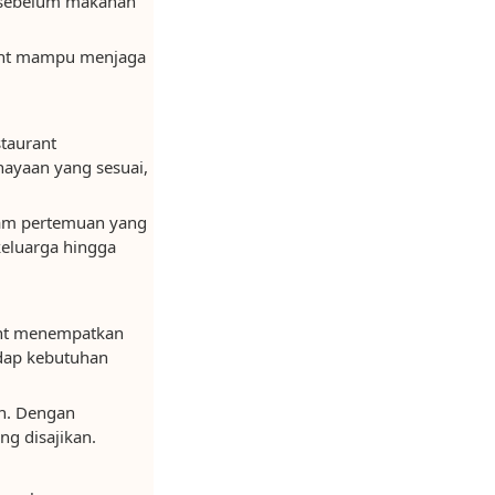
l sebelum makanan
urant mampu menjaga
staurant
ayaan yang sesuai,
lam pertemuan yang
keluarga hingga
ant menempatkan
adap kebutuhan
n. Dengan
g disajikan.