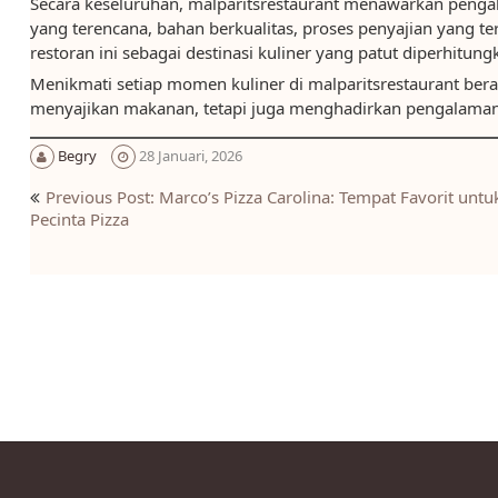
Secara keseluruhan, malparitsrestaurant menawarkan penga
yang terencana, bahan berkualitas, proses penyajian yang t
restoran ini sebagai destinasi kuliner yang patut diperhitung
Menikmati setiap momen kuliner di malparitsrestaurant berar
menyajikan makanan, tetapi juga menghadirkan pengalaman b
Begry
28 Januari, 2026
Navigasi
Previous Post: Marco’s Pizza Carolina: Tempat Favorit untu
pos
Pecinta Pizza