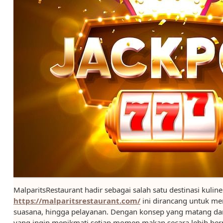
MalparitsRestaurant hadir sebagai salah satu destinasi kuli
https://malparitsrestaurant.com/
ini dirancang untuk me
suasana, hingga pelayanan. Dengan konsep yang matang dan 
yang ingin menikmati setiap momen makan secara lebih berm