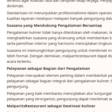
tertentu agar kualitas rasa dan tampilan tetap terjaga. Pe
dinikmati.
Standarisasi ini menunjukkan profesionalisme dalam operas
kualitas layanan meskipun melayani banyak pengunjung da
Suasana yang Mendukung Pengalaman Bersantap
Pengalaman kuliner tidak hanya ditentukan oleh makanan, tet
menghadirkan suasana yang dirancang untuk memberikan ken
serta pemilihan interior yang harmonis menciptakan lingku
Suasana ini memungkinkan pengunjung untuk menikmati ma
lebih formal. Dengan demikian, malparitsrestaurant dapat 
acara tertentu.
Pelayanan sebagai Bagian dari Pengalaman
Pelayanan merupakan elemen penting dalam membentuk per
pelayanan sebagai bagian integral dari pengalaman kuliner. S
pengunjung.
Pelayanan yang baik membantu menciptakan alur kunjunga
pelayanan yang terorganisir, pengunjung dapat menikmati w
MalparitsRestaurant sebagai Destinasi Kuliner