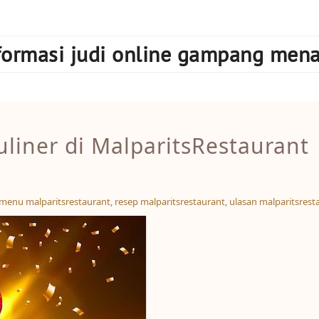
formasi judi online gampang men
iner di MalparitsRestaurant
menu malparitsrestaurant
,
resep malparitsrestaurant
,
ulasan malparitsrest