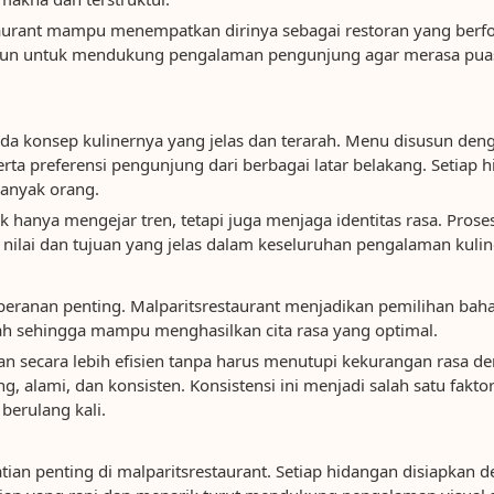
taurant mampu menempatkan dirinya sebagai restoran yang berfo
sun untuk mendukung pengalaman pengunjung agar merasa puas, 
ada konsep kulinernya yang jelas dan terarah. Menu disusun den
a preferensi pengunjung dari berbagai latar belakang. Setiap 
banyak orang.
 hanya mengejar tren, tetapi juga menjaga identitas rasa. Pros
 nilai dan tujuan yang jelas dalam keseluruhan pengalaman kulin
ranan penting. Malparitsrestaurant menjadikan pemilihan bahan
ah sehingga mampu menghasilkan cita rasa yang optimal.
an secara lebih efisien tanpa harus menutupi kekurangan rasa 
g, alami, dan konsisten. Konsistensi ini menjadi salah satu fak
berulang kali.
tian penting di malparitsrestaurant. Setiap hidangan disiapkan 