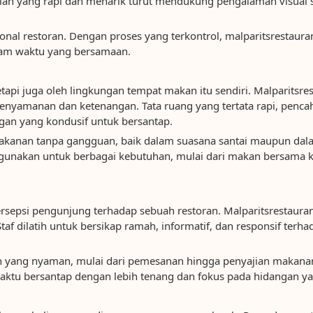
nyajian yang rapi dan menarik turut mendukung pengalaman visua
ional restoran. Dengan proses yang terkontrol, malparitsresta
lam waktu yang bersamaan.
api juga oleh lingkungan tempat makan itu sendiri. Malparitsre
yamanan dan ketenangan. Tata ruang yang tertata rapi, pencah
ngan yang kondusif untuk bersantap.
kanan tanpa gangguan, baik dalam suasana santai maupun da
digunakan untuk berbagai kebutuhan, mulai dari makan bersama 
sepsi pengunjung terhadap sebuah restoran. Malparitsrestaur
taf dilatih untuk bersikap ramah, informatif, dan responsif terh
n yang nyaman, mulai dari pemesanan hingga penyajian makana
aktu bersantap dengan lebih tenang dan fokus pada hidangan yan