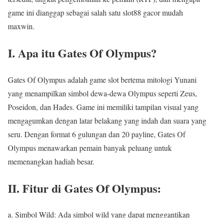
game ini dianggap sebagai salah satu slot88 gacor mudah
maxwin.
I. Apa itu Gates Of Olympus?
Gates Of Olympus adalah game slot bertema mitologi Yunani
yang menampilkan simbol dewa-dewa Olympus seperti Zeus,
Poseidon, dan Hades. Game ini memiliki tampilan visual yang
mengagumkan dengan latar belakang yang indah dan suara yang
seru. Dengan format 6 gulungan dan 20 payline, Gates Of
Olympus menawarkan pemain banyak peluang untuk
memenangkan hadiah besar.
II. Fitur di Gates Of Olympus:
a. Simbol Wild: Ada simbol wild yang dapat menggantikan