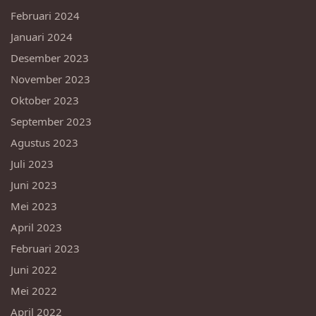
Februari 2024
Januari 2024
Desember 2023
November 2023
Oktober 2023
September 2023
Agustus 2023
Juli 2023
Juni 2023
Mei 2023
April 2023
Februari 2023
Juni 2022
Mei 2022
April 2022