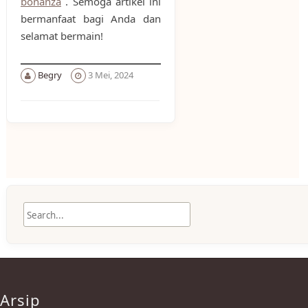
bonanza
. Semoga artikel ini
bermanfaat bagi Anda dan
selamat bermain!
Begry
3 Mei, 2024
Arsip