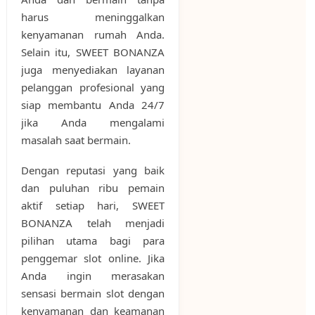
harus meninggalkan
kenyamanan rumah Anda.
Selain itu, SWEET BONANZA
juga menyediakan layanan
pelanggan profesional yang
siap membantu Anda 24/7
jika Anda mengalami
masalah saat bermain.
Dengan reputasi yang baik
dan puluhan ribu pemain
aktif setiap hari, SWEET
BONANZA telah menjadi
pilihan utama bagi para
penggemar slot online. Jika
Anda ingin merasakan
sensasi bermain slot dengan
kenyamanan dan keamanan