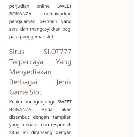
perjudian online, SWEET
BONANZA menawarkan
pengalaman bermain yang
seru dan mengasyikkan bagi
para penggemar slot.
Situs SLOT777
Terpercaya Yang
Menyediakan
Berbagai Jenis
Game Slot
Ketika mengunjungi SWEET
BONANZA, Anda akan
disambut dengan tampilan
yang menarik dan responsif.
Situs ini dirancang dengan