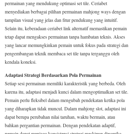
permainan yang mendukung optimasi set tile. Ceriabet
menyediakan berbagai pilihan permainan mahjong ways dengan
tampilan visual yang jelas dan fitur pendukung yang intuitif.
Selain itu, keberadaan ceriabet link alternatif memastikan pemain
tetap dapat mengakses permainan tanpa hambatan teknis. Akses
yang lancar memungkinkan pemain untuk fokus pada strategi dan
pengembangan teknik membaca set tile tanpa terganggu oleh
kendala koneksi.
Adaptasi Strategi Berdasarkan Pola Permainan
Setiap sesi permainan memiliki karakteristik yang berbeda. Oleh
karena itu, adaptasi menjadi kunci dalam mengoptimalkan set tile.
Pemain perlu fleksibel dalam mengubah pendekatan ketika pola
yang diharapkan tidak muncul. Dalam mahjong slot, adaptasi ini
dapat berupa perubahan nilai taruhan, waktu bermain, atau
bahkan pergantian permainan. Dengan pendekatan adaptif,
pemain dapat menjaga konsistensi strategi meskipun dinamika