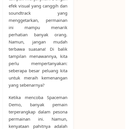
efek visual yang canggih dan
soundtrack yang
menggetarkan, permainan
ini mampu menarik
perhatian banyak orang.
Namun, jangan mudah
terbawa suasana! Di balik
tampilan menawannya, kita
perlu mempertanyakan:
seberapa besar peluang kita
untuk meraih kemenangan
yang sebenarnya?
Ketika mencoba Spaceman
Demo, banyak pemain
terperangkap dalam pesona
permainan ini. Namun,
kenyataan pahitnya adalah