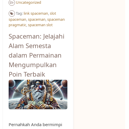
Uncategorized
Tag:
link spaceman
,
slot
spaceman
,
spaceman
,
spaceman
pragmatic
,
spaceman slot
Spaceman: Jelajahi
Alam Semesta
dalam Permainan
Mengumpulkan
Poin Terbaik
Pernahkah Anda bermimpi