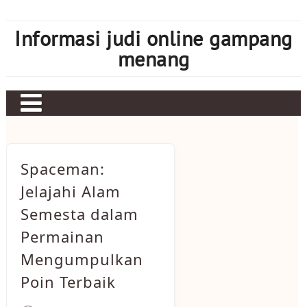
Skip
to
Informasi judi online gampang
content
menang
Spaceman:
Jelajahi Alam
Semesta dalam
Permainan
Mengumpulkan
Poin Terbaik