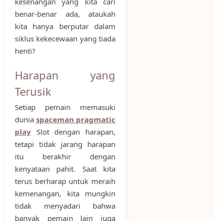
kesenangan yang kita cari
benar-benar ada, ataukah
kita hanya berputar dalam
siklus kekecewaan yang tiada
henti?
Harapan yang
Terusik
Setiap pemain memasuki
dunia
spaceman pragmatic
play
Slot dengan harapan,
tetapi tidak jarang harapan
itu berakhir dengan
kenyataan pahit. Saat kita
terus berharap untuk meraih
kemenangan, kita mungkin
tidak menyadari bahwa
banyak pemain lain juga