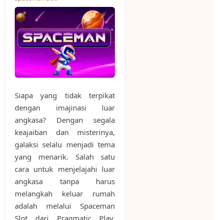
Siapa yang tidak terpikat
dengan imajinasi luar
angkasa? Dengan segala
keajaiban dan misterinya,
galaksi selalu menjadi tema
yang menarik. Salah satu
cara untuk menjelajahi luar
angkasa tanpa harus
melangkah keluar rumah
adalah melalui Spaceman
Slot dari Pragmatic Play.