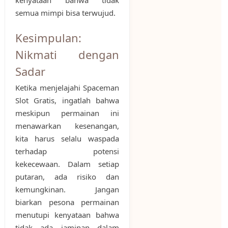
kenyataan bahwa tidak
semua mimpi bisa terwujud.
Kesimpulan:
Nikmati dengan
Sadar
Ketika menjelajahi Spaceman
Slot Gratis, ingatlah bahwa
meskipun permainan ini
menawarkan kesenangan,
kita harus selalu waspada
terhadap potensi
kekecewaan. Dalam setiap
putaran, ada risiko dan
kemungkinan. Jangan
biarkan pesona permainan
menutupi kenyataan bahwa
tidak ada jaminan dalam