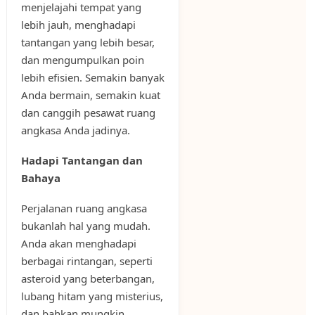
menjelajahi tempat yang
lebih jauh, menghadapi
tantangan yang lebih besar,
dan mengumpulkan poin
lebih efisien. Semakin banyak
Anda bermain, semakin kuat
dan canggih pesawat ruang
angkasa Anda jadinya.
Hadapi Tantangan dan
Bahaya
Perjalanan ruang angkasa
bukanlah hal yang mudah.
Anda akan menghadapi
berbagai rintangan, seperti
asteroid yang beterbangan,
lubang hitam yang misterius,
dan bahkan mungkin