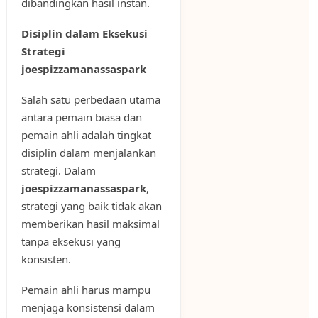
dibandingkan hasil instan.
Disiplin dalam Eksekusi
Strategi
joespizzamanassaspark
Salah satu perbedaan utama
antara pemain biasa dan
pemain ahli adalah tingkat
disiplin dalam menjalankan
strategi. Dalam
joespizzamanassaspark
,
strategi yang baik tidak akan
memberikan hasil maksimal
tanpa eksekusi yang
konsisten.
Pemain ahli harus mampu
menjaga konsistensi dalam