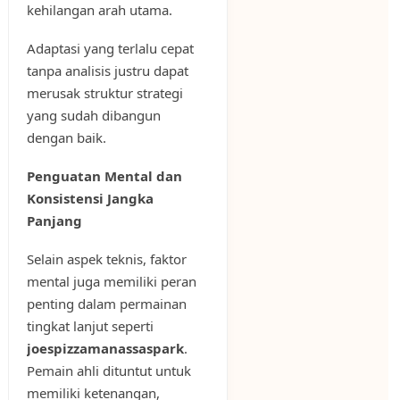
kehilangan arah utama.
Adaptasi yang terlalu cepat
tanpa analisis justru dapat
merusak struktur strategi
yang sudah dibangun
dengan baik.
Penguatan Mental dan
Konsistensi Jangka
Panjang
Selain aspek teknis, faktor
mental juga memiliki peran
penting dalam permainan
tingkat lanjut seperti
joespizzamanassaspark
.
Pemain ahli dituntut untuk
memiliki ketenangan,