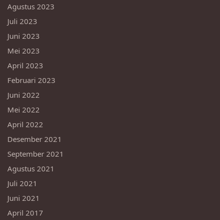
Agustus 2023
Juli 2023
Juni 2023
Mei 2023
April 2023
Februari 2023
Juni 2022
Mei 2022
April 2022
Desember 2021
September 2021
Agustus 2021
Juli 2021
Juni 2021
April 2017