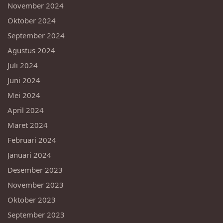
November 2024
Oktober 2024
September 2024
Agustus 2024
Juli 2024
Juni 2024
Mei 2024
April 2024
Maret 2024
Februari 2024
Januari 2024
Desember 2023
November 2023
Oktober 2023
September 2023