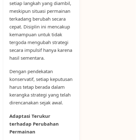
setiap langkah yang diambil,
meskipun situasi permainan
terkadang berubah secara
cepat. Disiplin ini mencakup
kemampuan untuk tidak
tergoda mengubah strategi
secara impulsif hanya karena
hasil sementara.
Dengan pendekatan
konservatif, setiap keputusan
harus tetap berada dalam
kerangka strategi yang telah
direncanakan sejak awal.
Adaptasi Terukur
terhadap Perubahan
Permainan