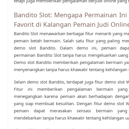
tetapi juga memberikan pengalaman berjudi online yang
Bandito Slot: Mengapa Permainan Ini
Favorit di Kalangan Pemain Judi Onlin
Bandito Slot menawarkan berbagai fitur menarik yang 
pemain betah bermain. Salah satu fitur yang paling me
demo slot Bandito. Dalam demo ini, pemain dap
permainan Bandito Slot tanpa harus mengeluarkan uang
Demo slot Bandito memberikan pengalaman bermain ya
menyenangkan tanpa harus khawatir tentang kehilangan 
Selain demo slot Bandito, terdapat juga fitur demo slot W
Fitur ini memberikan pengalaman bermain yan
menegangkan karena pemain akan berhadapan dengan 
yang siap membuat kesulitan. Dengan fitur demo slot W
pemain dapat merasakan sensasi bermain yang
mendebarkan tanpa harus khawatir tentang kehilangan u