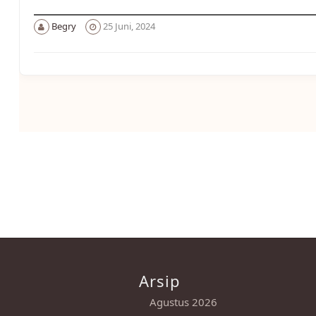
Begry
25 Juni, 2024
Arsip
Agustus 2026