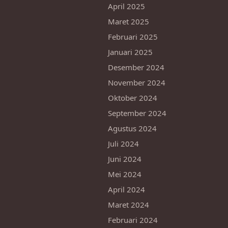
April 2025
Maret 2025
Februari 2025
Januari 2025
Desember 2024
November 2024
Oktober 2024
September 2024
Agustus 2024
Juli 2024
Juni 2024
Mei 2024
April 2024
Maret 2024
Februari 2024