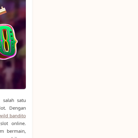
 salah satu
lot. Dengan
wild bandito
lot online.
am bermain,