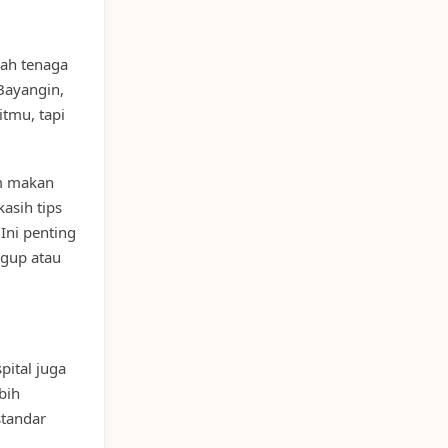
lah tenaga
Bayangin,
tmu, tapi
um makan
asih tips
Ini penting
ugup atau
pital juga
bih
standar