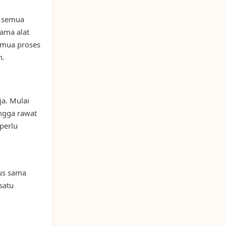
, semua
rama alat
semua proses
n.
ja. Mulai
ingga rawat
perlu
kus sama
satu