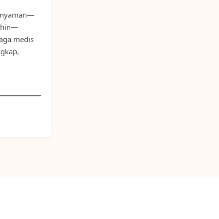
an nyaman—
rahin—
naga medis
ngkap,