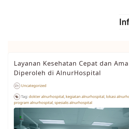
Skip
to
content
In
Layanan Kesehatan Cepat dan Ama
Diperoleh di AlnurHospital
Uncategorized
Tag:
dokter alnurhospital
,
kegiatan alnurhospital
,
lokasi alnurh
program alnurhospital
,
spesialis alnurhospital