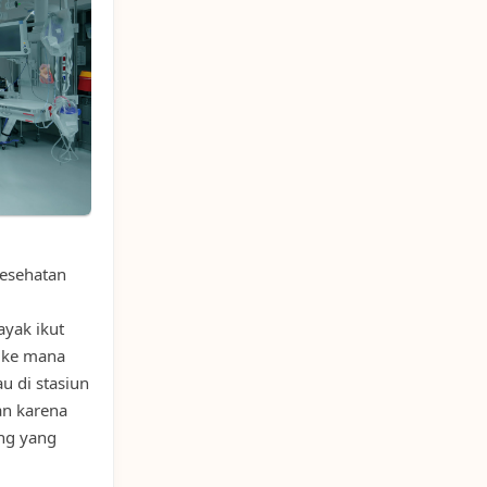
kesehatan
yak ikut
 ke mana
au di stasiun
an karena
ng yang