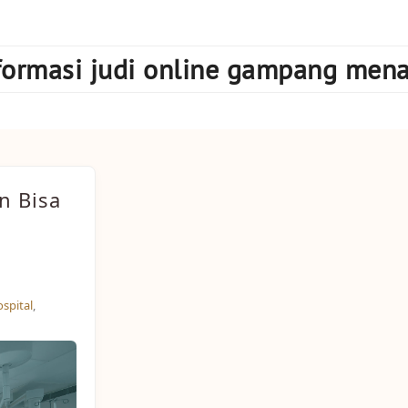
formasi judi online gampang men
n Bisa
ospital
,