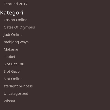
Februari 2017
Kategori
Casino Online
Gates Of Olympus
Judi Online
mahjong ways
Makanan
sbobet
Slot Bet 100
Slot Gacor
Slot Online
starlight princess
Uncategorized
Wisata