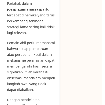
Padahal, dalam
joespizzamanassaspark
,
terdapat dinamika yang terus
berkembang sehingga
strategi lama sering kali tidak
lagi relevan.
Pemain ahli perlu memahami
bahwa setiap pembaruan
atau perubahan kecil dalam
mekanisme permainan dapat
mempengaruhi hasil secara
signifikan. Oleh karena itu,
observasi mendalam menjadi
langkah awal yang tidak
dapat diabaikan.
Dengan pendekatan