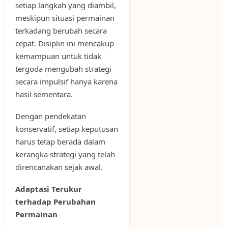
setiap langkah yang diambil,
meskipun situasi permainan
terkadang berubah secara
cepat. Disiplin ini mencakup
kemampuan untuk tidak
tergoda mengubah strategi
secara impulsif hanya karena
hasil sementara.
Dengan pendekatan
konservatif, setiap keputusan
harus tetap berada dalam
kerangka strategi yang telah
direncanakan sejak awal.
Adaptasi Terukur
terhadap Perubahan
Permainan