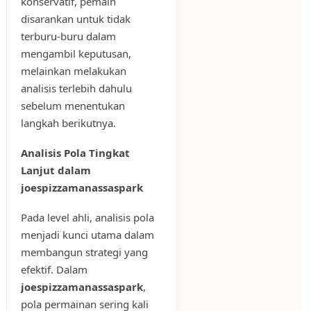
konservatif, pemain
disarankan untuk tidak
terburu-buru dalam
mengambil keputusan,
melainkan melakukan
analisis terlebih dahulu
sebelum menentukan
langkah berikutnya.
Analisis Pola Tingkat
Lanjut dalam
joespizzamanassaspark
Pada level ahli, analisis pola
menjadi kunci utama dalam
membangun strategi yang
efektif. Dalam
joespizzamanassaspark
,
pola permainan sering kali