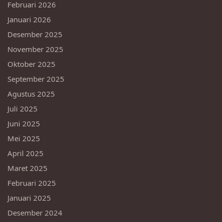
Februari 2026
Januari 2026
Desember 2025
November 2025
Oktober 2025
September 2025
Agustus 2025
Juli 2025
Juni 2025
Mei 2025
April 2025
Maret 2025
Februari 2025
Januari 2025
Desember 2024