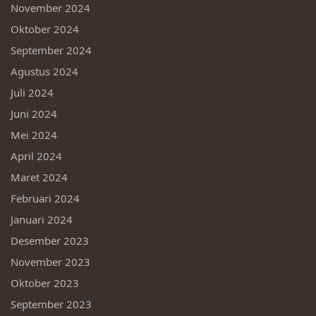
November 2024
Oktober 2024
September 2024
Agustus 2024
Juli 2024
Juni 2024
Mei 2024
April 2024
Maret 2024
Februari 2024
Januari 2024
Desember 2023
November 2023
Oktober 2023
September 2023