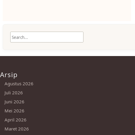
Arsip
Agustus 2026
Juli 2026
Juni 2026
Mei 2026
April 2026
Maret 2026