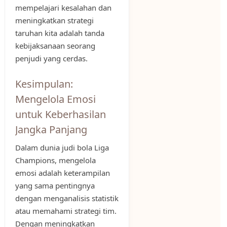
mempelajari kesalahan dan
meningkatkan strategi
taruhan kita adalah tanda
kebijaksanaan seorang
penjudi yang cerdas.
Kesimpulan:
Mengelola Emosi
untuk Keberhasilan
Jangka Panjang
Dalam dunia judi bola Liga
Champions, mengelola
emosi adalah keterampilan
yang sama pentingnya
dengan menganalisis statistik
atau memahami strategi tim.
Dengan meningkatkan