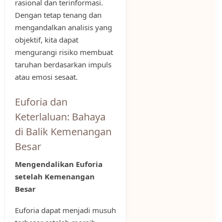
rasional dan terinformasi.
Dengan tetap tenang dan
mengandalkan analisis yang
objektif, kita dapat
mengurangi risiko membuat
taruhan berdasarkan impuls
atau emosi sesaat.
Euforia dan
Keterlaluan: Bahaya
di Balik Kemenangan
Besar
Mengendalikan Euforia
setelah Kemenangan
Besar
Euforia dapat menjadi musuh