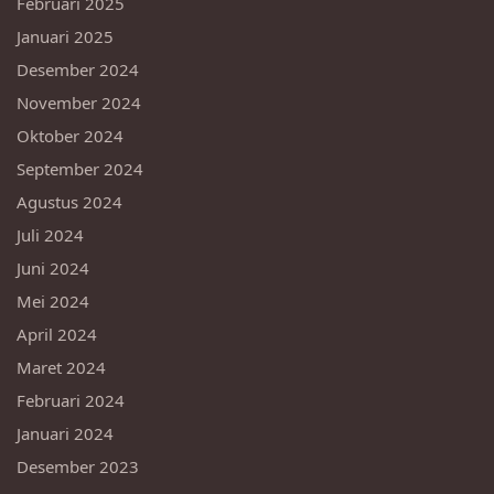
Februari 2025
Januari 2025
Desember 2024
November 2024
Oktober 2024
September 2024
Agustus 2024
Juli 2024
Juni 2024
Mei 2024
April 2024
Maret 2024
Februari 2024
Januari 2024
Desember 2023