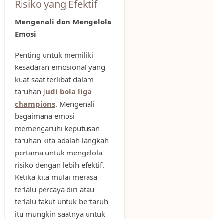
Risiko yang Efektif
Mengenali dan Mengelola
Emosi
Penting untuk memiliki
kesadaran emosional yang
kuat saat terlibat dalam
taruhan
judi bola liga
champions
. Mengenali
bagaimana emosi
memengaruhi keputusan
taruhan kita adalah langkah
pertama untuk mengelola
risiko dengan lebih efektif.
Ketika kita mulai merasa
terlalu percaya diri atau
terlalu takut untuk bertaruh,
itu mungkin saatnya untuk