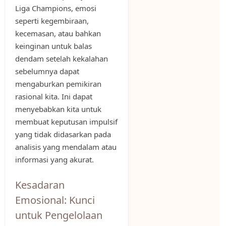
Liga Champions, emosi
seperti kegembiraan,
kecemasan, atau bahkan
keinginan untuk balas
dendam setelah kekalahan
sebelumnya dapat
mengaburkan pemikiran
rasional kita. Ini dapat
menyebabkan kita untuk
membuat keputusan impulsif
yang tidak didasarkan pada
analisis yang mendalam atau
informasi yang akurat.
Kesadaran
Emosional: Kunci
untuk Pengelolaan