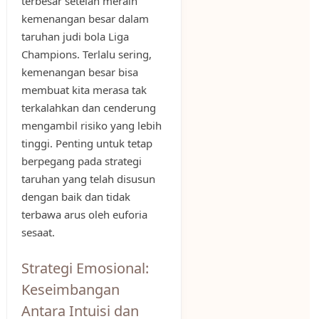
terbesar setelah meraih
kemenangan besar dalam
taruhan judi bola Liga
Champions. Terlalu sering,
kemenangan besar bisa
membuat kita merasa tak
terkalahkan dan cenderung
mengambil risiko yang lebih
tinggi. Penting untuk tetap
berpegang pada strategi
taruhan yang telah disusun
dengan baik dan tidak
terbawa arus oleh euforia
sesaat.
Strategi Emosional:
Keseimbangan
Antara Intuisi dan