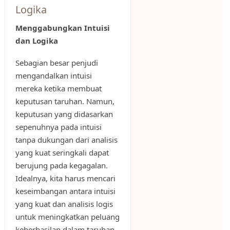
Logika
Menggabungkan Intuisi
dan Logika
Sebagian besar penjudi
mengandalkan intuisi
mereka ketika membuat
keputusan taruhan. Namun,
keputusan yang didasarkan
sepenuhnya pada intuisi
tanpa dukungan dari analisis
yang kuat seringkali dapat
berujung pada kegagalan.
Idealnya, kita harus mencari
keseimbangan antara intuisi
yang kuat dan analisis logis
untuk meningkatkan peluang
keberhasilan dalam taruhan.