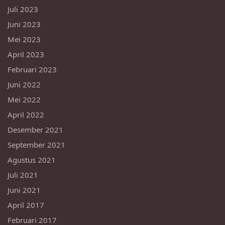
Juli 2023
Juni 2023
Mei 2023
April 2023
Februari 2023
Juni 2022
Mei 2022
April 2022
Desember 2021
September 2021
Agustus 2021
Juli 2021
Juni 2021
April 2017
Februari 2017