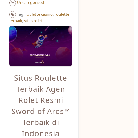
Uncategorized
Tag:
roulette casino
,
roulette
terbaik
,
situs rolet
Situs Roulette
Terbaik Agen
Rolet Resmi
Sword of Ares™
Terbaik di
Indonesia