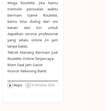
Mega Roulette. Jika kamu
memiliki persoalan waktu
bermain Game Roulette,
kamu bisa dialog dari sisi
kanan dan kiri untuk
dapatkan service profesional
yang selalu online 24 jam
tanpa batas.
Teknik Menang Bermain Judi
Roulette Online Terpercaya
Main Saat Jam Gacor
Nomor Rekening Bank:
Begry
9 Oktober, 2024