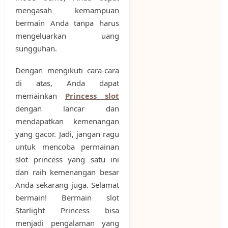
mengasah kemampuan
bermain Anda tanpa harus
mengeluarkan uang
sungguhan.
Dengan mengikuti cara-cara
di atas, Anda dapat
memainkan
Princess slot
dengan lancar dan
mendapatkan kemenangan
yang gacor. Jadi, jangan ragu
untuk mencoba permainan
slot princess yang satu ini
dan raih kemenangan besar
Anda sekarang juga. Selamat
bermain! Bermain slot
Starlight Princess bisa
menjadi pengalaman yang