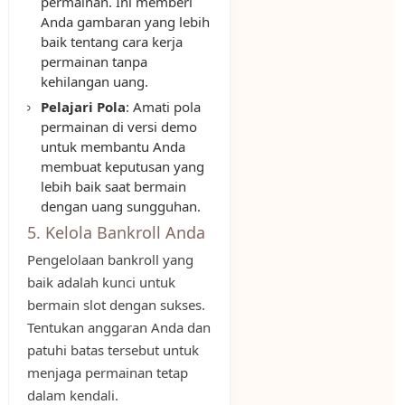
permainan. Ini memberi
Anda gambaran yang lebih
baik tentang cara kerja
permainan tanpa
kehilangan uang.
Pelajari Pola
: Amati pola
permainan di versi demo
untuk membantu Anda
membuat keputusan yang
lebih baik saat bermain
dengan uang sungguhan.
5. Kelola Bankroll Anda
Pengelolaan bankroll yang
baik adalah kunci untuk
bermain slot dengan sukses.
Tentukan anggaran Anda dan
patuhi batas tersebut untuk
menjaga permainan tetap
dalam kendali.