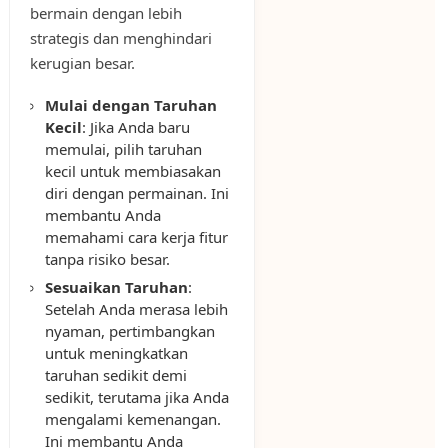
bermain dengan lebih
strategis dan menghindari
kerugian besar.
Mulai dengan Taruhan
Kecil
: Jika Anda baru
memulai, pilih taruhan
kecil untuk membiasakan
diri dengan permainan. Ini
membantu Anda
memahami cara kerja fitur
tanpa risiko besar.
Sesuaikan Taruhan
:
Setelah Anda merasa lebih
nyaman, pertimbangkan
untuk meningkatkan
taruhan sedikit demi
sedikit, terutama jika Anda
mengalami kemenangan.
Ini membantu Anda