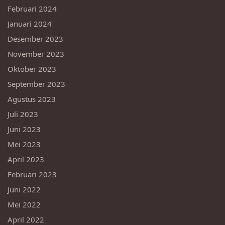
Februari 2024
Januari 2024
Desember 2023
November 2023
Oktober 2023
September 2023
Agustus 2023
Juli 2023
Juni 2023
Mei 2023
April 2023
Februari 2023
Juni 2022
Mei 2022
April 2022