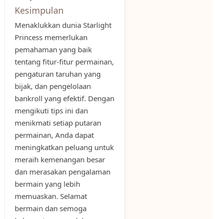
Kesimpulan
Menaklukkan dunia Starlight
Princess memerlukan
pemahaman yang baik
tentang fitur-fitur permainan,
pengaturan taruhan yang
bijak, dan pengelolaan
bankroll yang efektif. Dengan
mengikuti tips ini dan
menikmati setiap putaran
permainan, Anda dapat
meningkatkan peluang untuk
meraih kemenangan besar
dan merasakan pengalaman
bermain yang lebih
memuaskan. Selamat
bermain dan semoga