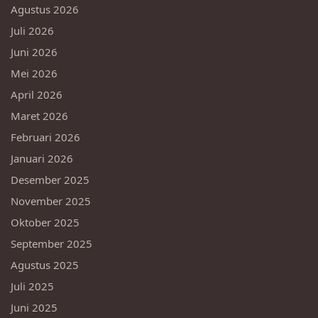
Agustus 2026
Juli 2026
Juni 2026
Mei 2026
April 2026
Maret 2026
Februari 2026
Januari 2026
Desember 2025
November 2025
Oktober 2025
September 2025
Agustus 2025
Juli 2025
Juni 2025