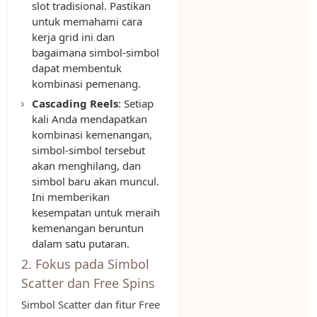
slot tradisional. Pastikan
untuk memahami cara
kerja grid ini dan
bagaimana simbol-simbol
dapat membentuk
kombinasi pemenang.
Cascading Reels
: Setiap
kali Anda mendapatkan
kombinasi kemenangan,
simbol-simbol tersebut
akan menghilang, dan
simbol baru akan muncul.
Ini memberikan
kesempatan untuk meraih
kemenangan beruntun
dalam satu putaran.
2. Fokus pada Simbol
Scatter dan Free Spins
Simbol Scatter dan fitur Free