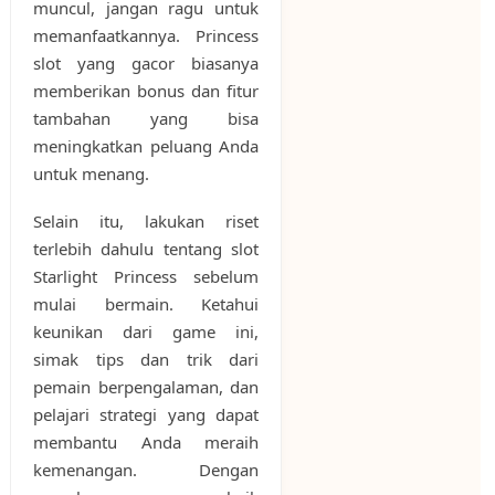
muncul, jangan ragu untuk
memanfaatkannya. Princess
slot yang gacor biasanya
memberikan bonus dan fitur
tambahan yang bisa
meningkatkan peluang Anda
untuk menang.
Selain itu, lakukan riset
terlebih dahulu tentang slot
Starlight Princess sebelum
mulai bermain. Ketahui
keunikan dari game ini,
simak tips dan trik dari
pemain berpengalaman, dan
pelajari strategi yang dapat
membantu Anda meraih
kemenangan. Dengan