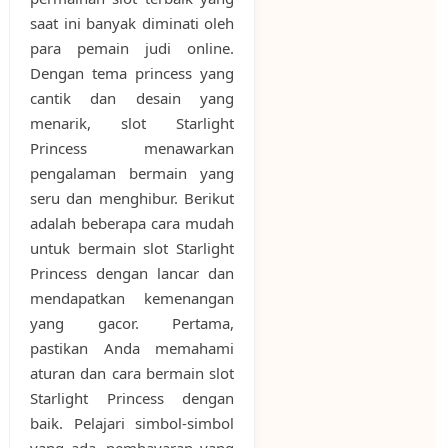
saat ini banyak diminati oleh
para pemain judi online.
Dengan tema princess yang
cantik dan desain yang
menarik, slot Starlight
Princess menawarkan
pengalaman bermain yang
seru dan menghibur. Berikut
adalah beberapa cara mudah
untuk bermain slot Starlight
Princess dengan lancar dan
mendapatkan kemenangan
yang gacor. Pertama,
pastikan Anda memahami
aturan dan cara bermain slot
Starlight Princess dengan
baik. Pelajari simbol-simbol