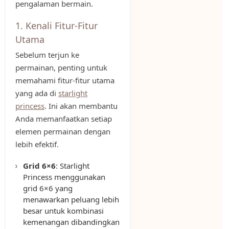
pengalaman bermain.
1. Kenali Fitur-Fitur
Utama
Sebelum terjun ke
permainan, penting untuk
memahami fitur-fitur utama
yang ada di
starlight
princess
. Ini akan membantu
Anda memanfaatkan setiap
elemen permainan dengan
lebih efektif.
Grid 6×6
: Starlight
Princess menggunakan
grid 6×6 yang
menawarkan peluang lebih
besar untuk kombinasi
kemenangan dibandingkan