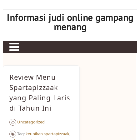
Skip
to
Informasi judi online gampang
content
menang
Review Menu
Spartapizzaak
yang Paling Laris
di Tahun Ini
Uncategorized
Tag:
keunikan spartapizzaak
,