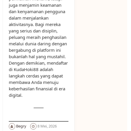
juga menjamin keamanan
dan kenyamanan pengguna
dalam menjalankan
aktivitasnya. Bagi mereka
yang serius dan disiplin,
peluang meraih penghasilan
melalui dunia daring dengan
bergabung di platform ini
bukanlah hal yang mustahil.
Dengan demikian, mendaftar
di KudaHoki88 adalah
langkah cerdas yang dapat
membawa Anda menuju
keberhasilan finansial di era
digital.
Begry
8 Mei, 2026