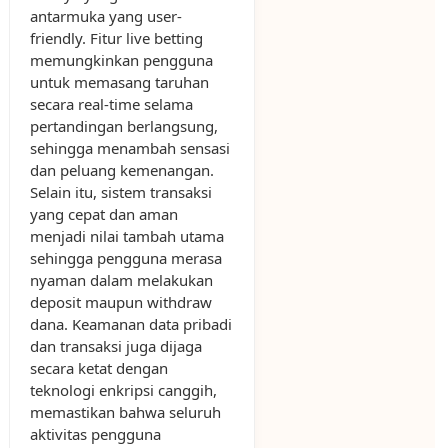
antarmuka yang user-
friendly. Fitur live betting
memungkinkan pengguna
untuk memasang taruhan
secara real-time selama
pertandingan berlangsung,
sehingga menambah sensasi
dan peluang kemenangan.
Selain itu, sistem transaksi
yang cepat dan aman
menjadi nilai tambah utama
sehingga pengguna merasa
nyaman dalam melakukan
deposit maupun withdraw
dana. Keamanan data pribadi
dan transaksi juga dijaga
secara ketat dengan
teknologi enkripsi canggih,
memastikan bahwa seluruh
aktivitas pengguna