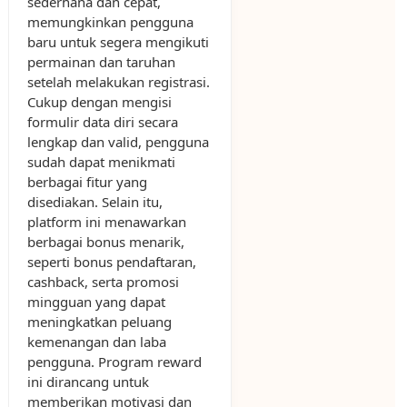
sederhana dan cepat,
memungkinkan pengguna
baru untuk segera mengikuti
permainan dan taruhan
setelah melakukan registrasi.
Cukup dengan mengisi
formulir data diri secara
lengkap dan valid, pengguna
sudah dapat menikmati
berbagai fitur yang
disediakan. Selain itu,
platform ini menawarkan
berbagai bonus menarik,
seperti bonus pendaftaran,
cashback, serta promosi
mingguan yang dapat
meningkatkan peluang
kemenangan dan laba
pengguna. Program reward
ini dirancang untuk
memberikan motivasi dan