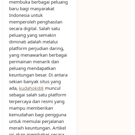
membuka berbagai peluang
baru bagi masyarakat
Indonesia untuk
memperoleh penghasilan
secara digital. Salah satu
peluang yang semakin
diminati adalah melalui
platform perjudian daring,
yang menawarkan berbagai
permainan menarik dan
peluang mendapatkan
keuntungan besar. Di antara
sekian banyak situs yang
ada,
kudahoki88
muncul
sebagai salah satu platform
terpercaya dan resmi yang
mampu memberikan
kemudahan bagi pengguna
untuk memulai perjalanan
meraih keuntungan. Artikel
ini akan membahas secara