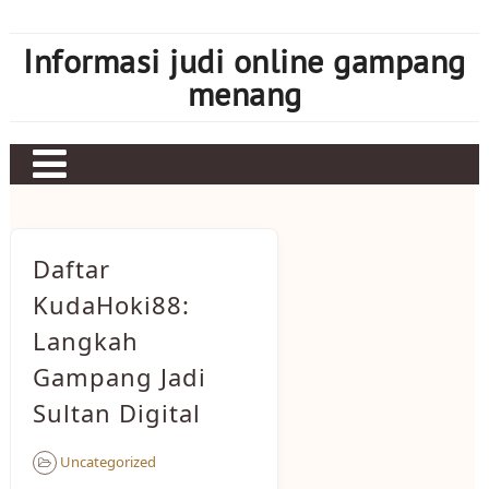
Skip
to
Informasi judi online gampang
content
menang
Daftar
KudaHoki88:
Langkah
Gampang Jadi
Sultan Digital
Uncategorized