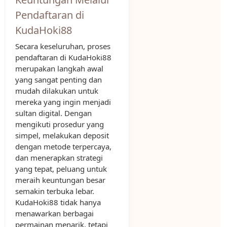
Pendaftaran di
KudaHoki88
Secara keseluruhan, proses
pendaftaran di KudaHoki88
merupakan langkah awal
yang sangat penting dan
mudah dilakukan untuk
mereka yang ingin menjadi
sultan digital. Dengan
mengikuti prosedur yang
simpel, melakukan deposit
dengan metode terpercaya,
dan menerapkan strategi
yang tepat, peluang untuk
meraih keuntungan besar
semakin terbuka lebar.
KudaHoki88 tidak hanya
menawarkan berbagai
permainan menarik, tetapi