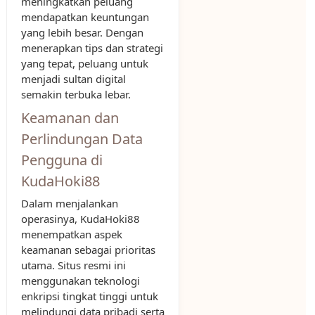
meningkatkan peluang
mendapatkan keuntungan
yang lebih besar. Dengan
menerapkan tips dan strategi
yang tepat, peluang untuk
menjadi sultan digital
semakin terbuka lebar.
Keamanan dan
Perlindungan Data
Pengguna di
KudaHoki88
Dalam menjalankan
operasinya, KudaHoki88
menempatkan aspek
keamanan sebagai prioritas
utama. Situs resmi ini
menggunakan teknologi
enkripsi tingkat tinggi untuk
melindungi data pribadi serta