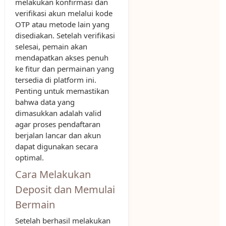
melakukan konfirmasi dan
verifikasi akun melalui kode
OTP atau metode lain yang
disediakan. Setelah verifikasi
selesai, pemain akan
mendapatkan akses penuh
ke fitur dan permainan yang
tersedia di platform ini.
Penting untuk memastikan
bahwa data yang
dimasukkan adalah valid
agar proses pendaftaran
berjalan lancar dan akun
dapat digunakan secara
optimal.
Cara Melakukan
Deposit dan Memulai
Bermain
Setelah berhasil melakukan