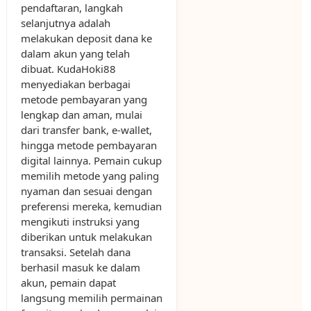
pendaftaran, langkah
selanjutnya adalah
melakukan deposit dana ke
dalam akun yang telah
dibuat. KudaHoki88
menyediakan berbagai
metode pembayaran yang
lengkap dan aman, mulai
dari transfer bank, e-wallet,
hingga metode pembayaran
digital lainnya. Pemain cukup
memilih metode yang paling
nyaman dan sesuai dengan
preferensi mereka, kemudian
mengikuti instruksi yang
diberikan untuk melakukan
transaksi. Setelah dana
berhasil masuk ke dalam
akun, pemain dapat
langsung memilih permainan