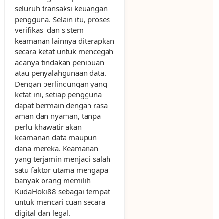
seluruh transaksi keuangan
pengguna. Selain itu, proses
verifikasi dan sistem
keamanan lainnya diterapkan
secara ketat untuk mencegah
adanya tindakan penipuan
atau penyalahgunaan data.
Dengan perlindungan yang
ketat ini, setiap pengguna
dapat bermain dengan rasa
aman dan nyaman, tanpa
perlu khawatir akan
keamanan data maupun
dana mereka. Keamanan
yang terjamin menjadi salah
satu faktor utama mengapa
banyak orang memilih
KudaHoki88 sebagai tempat
untuk mencari cuan secara
digital dan legal.