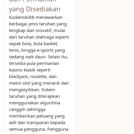
yang Disediakan
KudaHoki88 menawarkan
berbagai jenis taruhan yang
lengkap dan inovatif, mulai
dari taruhan olahraga seperti
sepak bola, bola basket,
tenis, hingga e-sports yang
sedang naik daun. Selain itu,
tersedia pula permainan
kasino klasik seperti
blackjack, roulette, dan
mesin slot yang menarik dan
mengasyikkan. Sistem
taruhan yang diterapkan
menggunakan algoritma
canggih sehingga
memberikan peluang yang
adil dan transparan kepada
semua pengguna. Pengguna