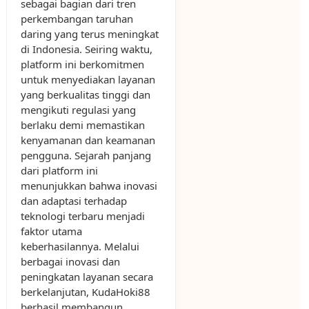
sebagai bagian dari tren
perkembangan taruhan
daring yang terus meningkat
di Indonesia. Seiring waktu,
platform ini berkomitmen
untuk menyediakan layanan
yang berkualitas tinggi dan
mengikuti regulasi yang
berlaku demi memastikan
kenyamanan dan keamanan
pengguna. Sejarah panjang
dari platform ini
menunjukkan bahwa inovasi
dan adaptasi terhadap
teknologi terbaru menjadi
faktor utama
keberhasilannya. Melalui
berbagai inovasi dan
peningkatan layanan secara
berkelanjutan, KudaHoki88
berhasil membangun