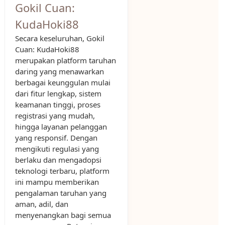
Gokil Cuan:
KudaHoki88
Secara keseluruhan, Gokil
Cuan: KudaHoki88
merupakan platform taruhan
daring yang menawarkan
berbagai keunggulan mulai
dari fitur lengkap, sistem
keamanan tinggi, proses
registrasi yang mudah,
hingga layanan pelanggan
yang responsif. Dengan
mengikuti regulasi yang
berlaku dan mengadopsi
teknologi terbaru, platform
ini mampu memberikan
pengalaman taruhan yang
aman, adil, dan
menyenangkan bagi semua