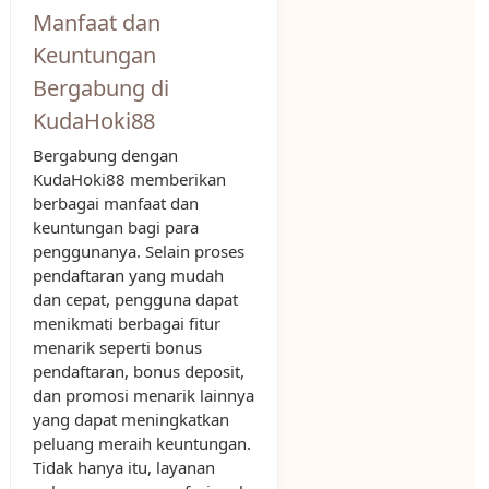
Manfaat dan
Keuntungan
Bergabung di
KudaHoki88
Bergabung dengan
KudaHoki88 memberikan
berbagai manfaat dan
keuntungan bagi para
penggunanya. Selain proses
pendaftaran yang mudah
dan cepat, pengguna dapat
menikmati berbagai fitur
menarik seperti bonus
pendaftaran, bonus deposit,
dan promosi menarik lainnya
yang dapat meningkatkan
peluang meraih keuntungan.
Tidak hanya itu, layanan