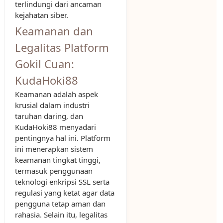
terlindungi dari ancaman
kejahatan siber.
Keamanan dan
Legalitas Platform
Gokil Cuan:
KudaHoki88
Keamanan adalah aspek
krusial dalam industri
taruhan daring, dan
KudaHoki88 menyadari
pentingnya hal ini. Platform
ini menerapkan sistem
keamanan tingkat tinggi,
termasuk penggunaan
teknologi enkripsi SSL serta
regulasi yang ketat agar data
pengguna tetap aman dan
rahasia. Selain itu, legalitas